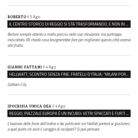
il 5 Ago
ROBERTO
IL CENTRO STORICO DI REGGIO SI STA TRASFORMANDO, E NON IN MEGLIO
Bertoni sempre attento e molto preciso nelle sue rilevazioni, ma purtroppo
inascoltato. Mi chiedo cosa bisognerebbe fare per migliorare questa città oramai
alla frutta.
il 4 Ago
GIANNI VATTANI
HELLWATT, SCONTRO SENZA FINE. FRATELLI D’ITALIA: “MILANI PORTA DOCUMENTI, DE FRANCO INSULTI”
Gotham City
il 4 Ago
IPOCRISIA UNICA DEA
REGGIO, PIAZZALE EUROPA È UN INCUBO: VETRI SPACCATI E FURTI SULLE AUTO IN SOSTA
L'inazione delle forze dell'ordine e dei politicanti sm1dollati porterà ai giustizieri,
a quel punto chi avrà il coraggio di incolparli? Si può pensare