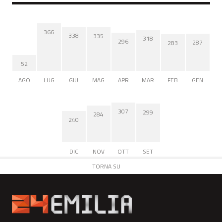
366
338
335
318
296
287
283
52
AGO
LUG
GIU
MAG
APR
MAR
FEB
GEN
307
299
284
240
DIC
NOV
OTT
SET
TORNA SU