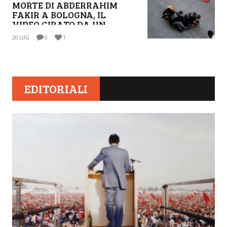
BOLOGNA
MORTE DI ABDERRAHIM
FAKIR A BOLOGNA, IL
VIDEO GIRATO DA UN
CONDOMINO
20 LUG
0
1
EDITORIALI