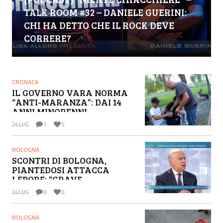
[PODCAST] “NIENTE CHIACCHIERE” –
TALK ROOM #32 – DANIELE GUERINI:
CHI HA DETTO CHE IL ROCK DEVE
CORRERE?
CRONACA
IL GOVERNO VARA NORMA
“ANTI-MARANZA”: DAI 14
ANNI MINORENNI
IMPUTABILI “FINO A PROVA
24 LUG
1
5
CONTRARIA”
BOLOGNA
SCONTRI DI BOLOGNA,
PIANTEDOSI ATTACCA
LEPORE: “GRAVE
SOTTOVALUTAZIONE DEI
24 LUG
0
0
RISCHI”