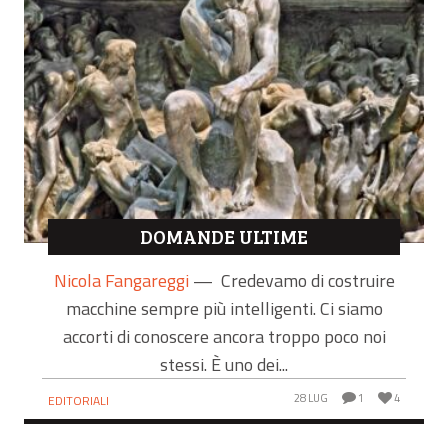
DOMANDE ULTIME
Nicola Fangareggi
—
Credevamo di costruire
macchine sempre più intelligenti. Ci siamo
accorti di conoscere ancora troppo poco noi
stessi. È uno dei...
28 LUG
1
4
EDITORIALI