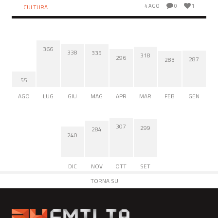
direttore artistico di Hellwatt...
4 AGO
0
1
CULTURA
366
338
335
318
296
287
283
55
AGO
LUG
GIU
MAG
APR
MAR
FEB
GEN
307
299
284
240
DIC
NOV
OTT
SET
TORNA SU