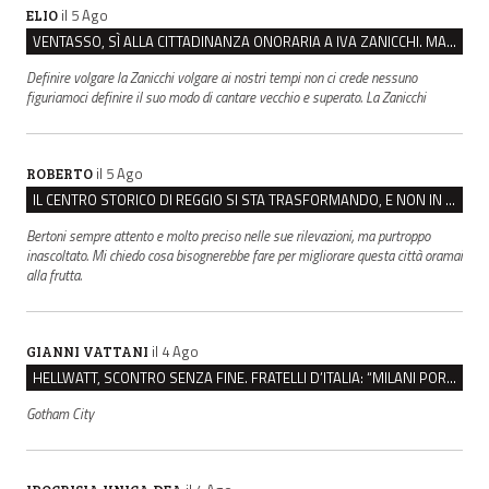
il 5 Ago
ELIO
VENTASSO, SÌ ALLA CITTADINANZA ONORARIA A IVA ZANICCHI. MA BARGIACCHI: “È DI PESSIMO GUSTO”
Definire volgare la Zanicchi volgare ai nostri tempi non ci crede nessuno
figuriamoci definire il suo modo di cantare vecchio e superato. La Zanicchi
il 5 Ago
ROBERTO
IL CENTRO STORICO DI REGGIO SI STA TRASFORMANDO, E NON IN MEGLIO
Bertoni sempre attento e molto preciso nelle sue rilevazioni, ma purtroppo
inascoltato. Mi chiedo cosa bisognerebbe fare per migliorare questa città oramai
alla frutta.
il 4 Ago
GIANNI VATTANI
HELLWATT, SCONTRO SENZA FINE. FRATELLI D’ITALIA: “MILANI PORTA DOCUMENTI, DE FRANCO INSULTI”
Gotham City