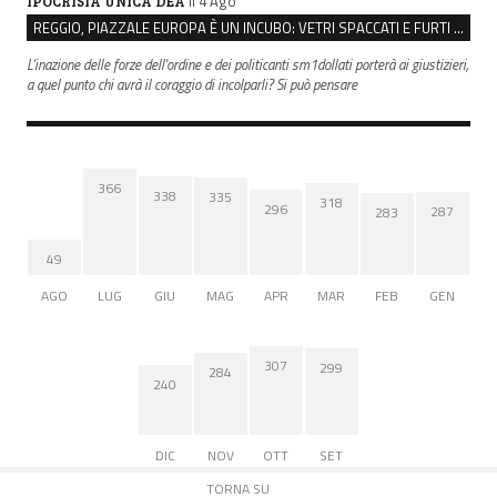
il 4 Ago
IPOCRISIA UNICA DEA
REGGIO, PIAZZALE EUROPA È UN INCUBO: VETRI SPACCATI E FURTI SULLE AUTO IN SOSTA
L'inazione delle forze dell'ordine e dei politicanti sm1dollati porterà ai giustizieri,
a quel punto chi avrà il coraggio di incolparli? Si può pensare
366
338
335
318
296
287
283
49
AGO
LUG
GIU
MAG
APR
MAR
FEB
GEN
307
299
284
240
DIC
NOV
OTT
SET
TORNA SU