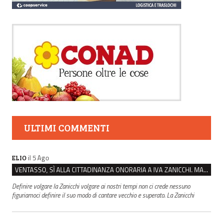
ULTIMI COMMENTI
il 5 Ago
ELIO
VENTASSO, SÌ ALLA CITTADINANZA ONORARIA A IVA ZANICCHI. MA BARGIACCHI: “È DI PESSIMO GUSTO”
Definire volgare la Zanicchi volgare ai nostri tempi non ci crede nessuno
figuriamoci definire il suo modo di cantare vecchio e superato. La Zanicchi