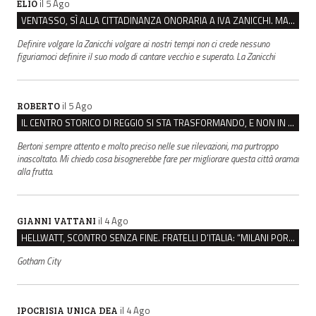
il 5 Ago
ELIO
VENTASSO, SÌ ALLA CITTADINANZA ONORARIA A IVA ZANICCHI. MA BARGIACCHI: “È DI PESSIMO GUSTO”
Definire volgare la Zanicchi volgare ai nostri tempi non ci crede nessuno
figuriamoci definire il suo modo di cantare vecchio e superato. La Zanicchi
il 5 Ago
ROBERTO
IL CENTRO STORICO DI REGGIO SI STA TRASFORMANDO, E NON IN MEGLIO
Bertoni sempre attento e molto preciso nelle sue rilevazioni, ma purtroppo
inascoltato. Mi chiedo cosa bisognerebbe fare per migliorare questa città oramai
alla frutta.
il 4 Ago
GIANNI VATTANI
HELLWATT, SCONTRO SENZA FINE. FRATELLI D’ITALIA: “MILANI PORTA DOCUMENTI, DE FRANCO INSULTI”
Gotham City
il 4 Ago
IPOCRISIA UNICA DEA