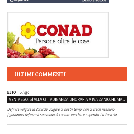
ULTIMI COMMENTI
il 5 Ago
ELIO
VENTASSO, SÌ ALLA CITTADINANZA ONORARIA A IVA ZANICCHI. MA BARGIACCHI: “È DI PESSIMO GUSTO”
Definire volgare la Zanicchi volgare ai nostri tempi non ci crede nessuno
figuriamoci definire il suo modo di cantare vecchio e superato. La Zanicchi