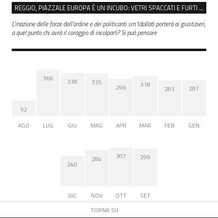
REGGIO, PIAZZALE EUROPA È UN INCUBO: VETRI SPACCATI E FURTI SULLE AUTO IN SOSTA
L'inazione delle forze dell'ordine e dei politicanti sm1dollati porterà ai giustizieri,
a quel punto chi avrà il coraggio di incolparli? Si può pensare
366
338
335
318
296
287
283
52
AGO
LUG
GIU
MAG
APR
MAR
FEB
GEN
307
299
284
240
DIC
NOV
OTT
SET
TORNA SU