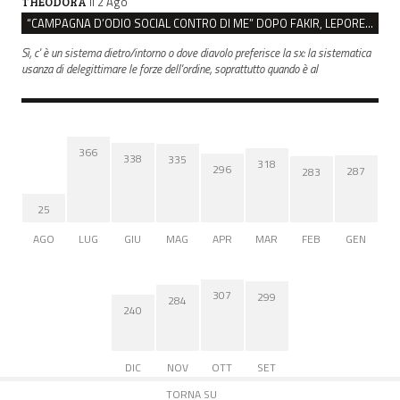
il 2 Ago
THEODORA
“CAMPAGNA D’ODIO SOCIAL CONTRO DI ME” DOPO FAKIR, LEPORE: “C’È UN SISTEMA DIETRO”
Sì, c' è un sistema dietro/intorno o dove diavolo preferisce la sx: la sistematica
usanza di delegittimare le forze dell'ordine, soprattutto quando è al
366
338
335
318
296
287
283
25
AGO
LUG
GIU
MAG
APR
MAR
FEB
GEN
307
299
284
240
DIC
NOV
OTT
SET
TORNA SU