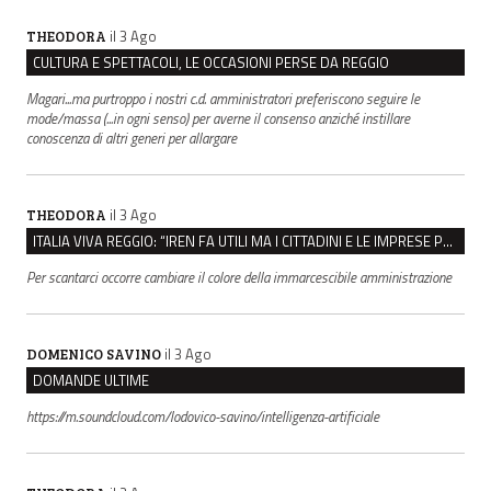
il 3 Ago
THEODORA
CULTURA E SPETTACOLI, LE OCCASIONI PERSE DA REGGIO
Magari...ma purtroppo i nostri c.d. amministratori preferiscono seguire le
mode/massa (...in ogni senso) per averne il consenso anziché instillare
conoscenza di altri generi per allargare
il 3 Ago
THEODORA
ITALIA VIVA REGGIO: “IREN FA UTILI MA I CITTADINI E LE IMPRESE PAGANO SEMPRE DI PIÙ”
Per scantarci occorre cambiare il colore della immarcescibile amministrazione
il 3 Ago
DOMENICO SAVINO
DOMANDE ULTIME
https://m.soundcloud.com/lodovico-savino/intelligenza-artificiale