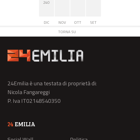
240
DIC
NOV
OTT
SET
TORNA SU
24Emilia è una testata di proprietà di:
Nicola Fangareggi
P. Iva IT02148540350
24
EMILIA
Social Wall
Politica