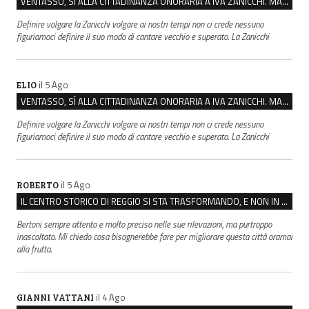
VENTASSO, SÌ ALLA CITTADINANZA ONORARIA A IVA ZANICCHI. MA BARGIACCHI: “È DI PESSIMO GUSTO”
Definire volgare la Zanicchi volgare ai nostri tempi non ci crede nessuno
figuriamoci definire il suo modo di cantare vecchio e superato. La Zanicchi
il 5 Ago
ELIO
VENTASSO, SÌ ALLA CITTADINANZA ONORARIA A IVA ZANICCHI. MA BARGIACCHI: “È DI PESSIMO GUSTO”
Definire volgare la Zanicchi volgare ai nostri tempi non ci crede nessuno
figuriamoci definire il suo modo di cantare vecchio e superato. La Zanicchi
il 5 Ago
ROBERTO
IL CENTRO STORICO DI REGGIO SI STA TRASFORMANDO, E NON IN MEGLIO
Bertoni sempre attento e molto preciso nelle sue rilevazioni, ma purtroppo
inascoltato. Mi chiedo cosa bisognerebbe fare per migliorare questa città oramai
alla frutta.
il 4 Ago
GIANNI VATTANI