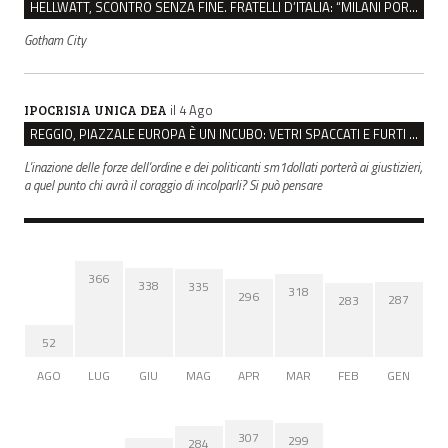
HELLWATT, SCONTRO SENZA FINE. FRATELLI D’ITALIA: “MILANI PORTA DOCUMENTI, DE FRANCO INSULTI”
Gotham City
il 4 Ago
IPOCRISIA UNICA DEA
REGGIO, PIAZZALE EUROPA È UN INCUBO: VETRI SPACCATI E FURTI SULLE AUTO IN SOSTA
L'inazione delle forze dell'ordine e dei politicanti sm1dollati porterà ai giustizieri,
a quel punto chi avrà il coraggio di incolparli? Si può pensare
366
338
335
318
296
287
283
52
AGO
LUG
GIU
MAG
APR
MAR
FEB
GEN
307
299
284