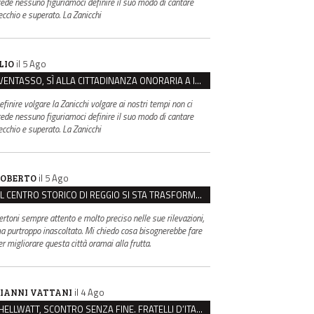
rede nessuno figuriamoci definire il suo modo di cantare
ecchio e superato. La Zanicchi
il 5 Ago
LIO
VENTASSO, SÌ ALLA CITTADINANZA ONORARIA A IVA ZANICCHI. MA BARGIACCHI: “È DI PESSIMO GUSTO”
efinire volgare la Zanicchi volgare ai nostri tempi non ci
rede nessuno figuriamoci definire il suo modo di cantare
ecchio e superato. La Zanicchi
il 5 Ago
OBERTO
IL CENTRO STORICO DI REGGIO SI STA TRASFORMANDO, E NON IN MEGLIO
ertoni sempre attento e molto preciso nelle sue rilevazioni,
a purtroppo inascoltato. Mi chiedo cosa bisognerebbe fare
er migliorare questa città oramai alla frutta.
il 4 Ago
IANNI VATTANI
HELLWATT, SCONTRO SENZA FINE. FRATELLI D’ITALIA: “MILANI PORTA DOCUMENTI, DE FRANCO INSULTI”