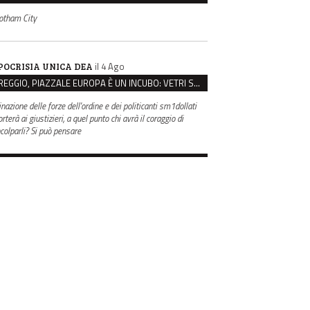
otham City
il 4 Ago
POCRISIA UNICA DEA
REGGIO, PIAZZALE EUROPA È UN INCUBO: VETRI SPACCATI E FURTI SULLE AUTO IN SOSTA
inazione delle forze dell'ordine e dei politicanti sm1dollati
rterà ai giustizieri, a quel punto chi avrà il coraggio di
ncolparli? Si può pensare