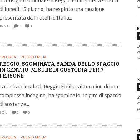
Il consiglio comunale di Reggio Emilia, nella seduta
c
v
di lunedì 15 giugno, ha respinto una mozione
presentata da Fratelli d’Italia...
16 GIU
2
3
E
D
c
CRONACA
REGGIO EMILIA
v
REGGIO, SGOMINATA BANDA DELLO SPACCIO
IN CENTRO: MISURE DI CUSTODIA PER 7
PERSONE
R
La Polizia locale di Reggio Emilia, al termine di una
complessa indagine, ha sgominato un giro di spaccio
B
m
di sostanze...
p
6 GIU
0
0
G
CRONACA
REGGIO EMILIA