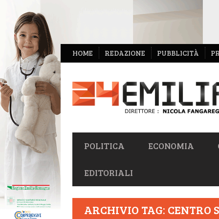
NAVIGAZIONE
HOME
REDAZIONE
PUBBLICITÀ
P
SECONDARIA
NAVIGAZIONE
POLITICA
ECONOMIA
PRIMARIA
EDITORIALI
ARCHIVIO TAG: CENTRO 