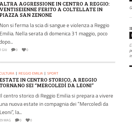
ALTRA AGGRESSIONE IN CENTRO A REGGIO:
G
VENTISEIENNE FERITO A COLTELLATE IN
PIAZZA SAN ZENONE
Non si ferma la scia di sangue e violenza a Reggio
I
Emilia. Nella serata di domenica 31 maggio, poco
dopo...
L'
po
1 GIU
0
0
i
CULTURA
REGGIO EMILIA
SPORT
ESTATE IN CENTRO STORICO, A REGGIO
TORNANO SEI “MERCOLEDÌ DA LEONI”
Il centro storico di Reggio Emilia si prepara a vivere
una nuova estate in compagnia dei “Mercoledì da
Leoni”, la...
29 MAG
0
0