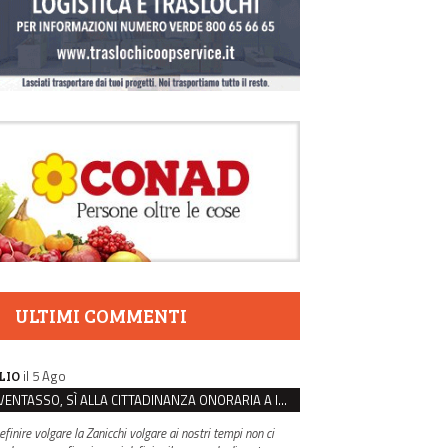
ULTIMI COMMENTI
il 5 Ago
LIO
VENTASSO, SÌ ALLA CITTADINANZA ONORARIA A IVA ZANICCHI. MA BARGIACCHI: “È DI PESSIMO GUSTO”
efinire volgare la Zanicchi volgare ai nostri tempi non ci