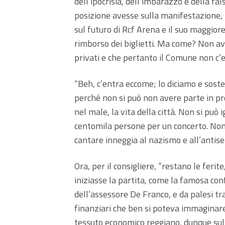
dell’ipocrisia, dell’imbarazzo e della fal
posizione avesse sulla manifestazione,
sul futuro di Rcf Arena e il suo maggior
rimborso dei biglietti. Ma come? Non av
privati e che pertanto il Comune non c’e
“Beh, c’entra eccome; lo diciamo e soste
perché non si può non avere parte in p
nel male, la vita della città. Non si può
centomila persone per un concerto. Non s
cantare inneggia al nazismo e all’antis
Ora, per il consigliere, “restano le feri
iniziasse la partita, come la famosa con
dell’assessore De Franco, e da palesi tr
finanziari che ben si poteva immaginare
tessuto economico reggiano, dunque sulla