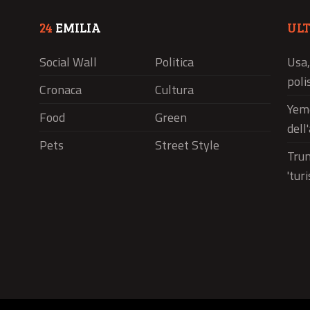
24
EMILIA
UL
Social Wall
Politica
Usa,
polis
Cronaca
Cultura
Yeme
Food
Green
dell
Pets
Street Style
Trum
'tur