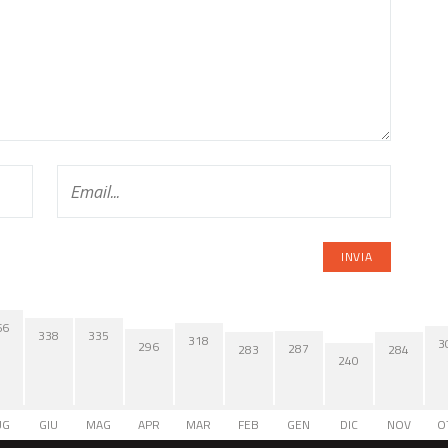
66
338
335
318
3
296
287
284
283
240
UG
GIU
MAG
APR
MAR
FEB
GEN
DIC
NOV
O