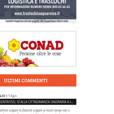
ULTIMI COMMENTI
il 5 Ago
LIO
VENTASSO, SÌ ALLA CITTADINANZA ONORARIA A IVA ZANICCHI. MA BARGIACCHI: “È DI PESSIMO GUSTO”
efinire volgare la Zanicchi volgare ai nostri tempi non ci