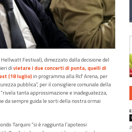
x Hellwatt Festival), dimezzato dalla decisione del
eri di
vietare i due concerti di punta, quelli di
st (18 luglio)
in programma alla Rcf Arena, per
icurezza pubblica”, per il consigliere comunale della
ni “rivela tanta approssimazione e inadeguatezza,
che da sempre guida le sorti della nostra ormai
E
ondo Tarquini “si è raggiunta l’apoteosi
D