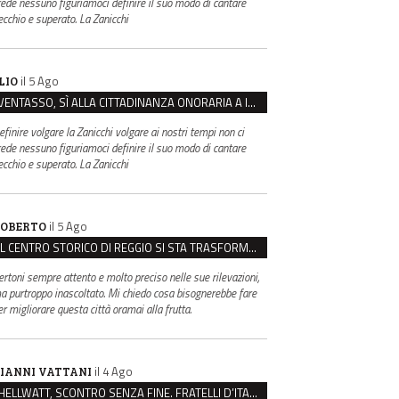
rede nessuno figuriamoci definire il suo modo di cantare
ecchio e superato. La Zanicchi
il 5 Ago
LIO
VENTASSO, SÌ ALLA CITTADINANZA ONORARIA A IVA ZANICCHI. MA BARGIACCHI: “È DI PESSIMO GUSTO”
efinire volgare la Zanicchi volgare ai nostri tempi non ci
rede nessuno figuriamoci definire il suo modo di cantare
ecchio e superato. La Zanicchi
il 5 Ago
OBERTO
IL CENTRO STORICO DI REGGIO SI STA TRASFORMANDO, E NON IN MEGLIO
ertoni sempre attento e molto preciso nelle sue rilevazioni,
a purtroppo inascoltato. Mi chiedo cosa bisognerebbe fare
er migliorare questa città oramai alla frutta.
il 4 Ago
IANNI VATTANI
HELLWATT, SCONTRO SENZA FINE. FRATELLI D’ITALIA: “MILANI PORTA DOCUMENTI, DE FRANCO INSULTI”