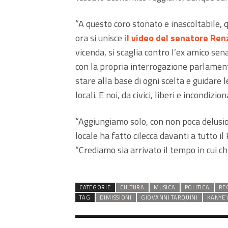
“A questo coro stonato e inascoltabile, 
ora si unisce
il video del senatore Ren
vicenda, si scaglia contro l’ex amico sena
con la propria interrogazione parlament
stare alla base di ogni scelta e guidare
locali. E noi, da civici, liberi e incondiz
“Aggiungiamo solo, con non poca delusi
locale ha fatto cilecca davanti a tutto il
“Crediamo sia arrivato il tempo in cui c
CATEGORIE
CULTURA
MUSICA
POLITICA
RE
TAG
DIMISSIONI
GIOVANNI TARQUINI
KANYE 