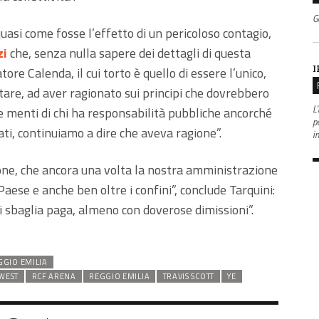
G
quasi come fosse l’effetto di un pericoloso contagio,
zi
che, senza nulla sapere dei dettagli di questa
I
tore Calenda, il cui torto è quello di essere l’unico,
are, ad aver ragionato sui principi che dovrebbero
L'
 le menti di chi ha responsabilità pubbliche ancorché
po
ionati, continuiamo a dire che aveva ragione”.
i
one, che ancora una volta la nostra amministrazione
 Paese e anche ben oltre i confini”, conclude Tarquini:
hi sbaglia paga, almeno con doverose dimissioni”.
GGIO EMILIA
WEST
RCF ARENA
REGGIO EMILIA
TRAVIS SCOTT
YE