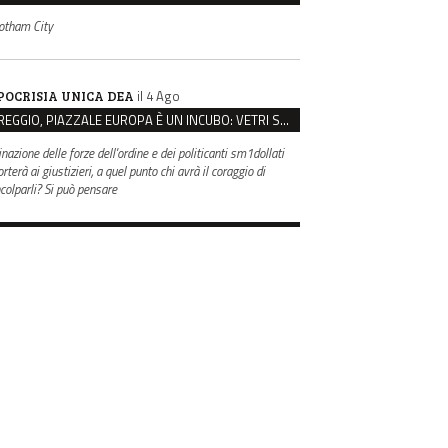
otham City
il 4 Ago
POCRISIA UNICA DEA
REGGIO, PIAZZALE EUROPA È UN INCUBO: VETRI SPACCATI E FURTI SULLE AUTO IN SOSTA
inazione delle forze dell'ordine e dei politicanti sm1dollati
rterà ai giustizieri, a quel punto chi avrà il coraggio di
ncolparli? Si può pensare