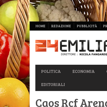
NAVIGAZIONE
HOME
REDAZIONE
PUBBLICITÀ
P
SECONDARIA
NAVIGAZIONE
POLITICA
ECONOMIA
PRIMARIA
EDITORIALI
Caos Rcf Arena