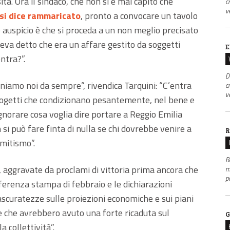
sità. Ora il sindaco, che non si è mai capito che
c
v
si dice rammaricato
, pronto a convocare un tavolo
e auspicio è che si proceda a un non meglio precisato
eva detto che era un affare gestito da soggetti
E
ntra?”.
D
niamo noi da sempre”, rivendica Tarquini: “C’entra
c
v
rogetti che condizionano pesantemente, nel bene e
 ignorare cosa voglia dire portare a Reggio Emilia
i può fare finta di nulla se chi dovrebbe venire a
R
emitismo”.
B
te, aggravate da proclami di vittoria prima ancora che
m
p
ferenza stampa di febbraio e le dichiarazioni
ascuratezze sulle proiezioni economiche e sui piani
 che avrebbero avuto una forte ricaduta sul
G
 collettività”.