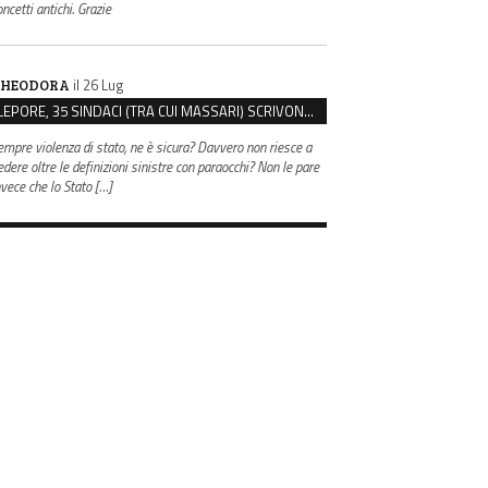
ncetti antichi. Grazie
il 26 Lug
HEODORA
LEPORE, 35 SINDACI (TRA CUI MASSARI) SCRIVONO A MELONI: “BASTA ATTACCHI ISTITUZIONALI”
empre violenza di stato, ne è sicura? Davvero non riesce a
edere oltre le definizioni sinistre con paraocchi? Non le pare
nvece che lo Stato […]