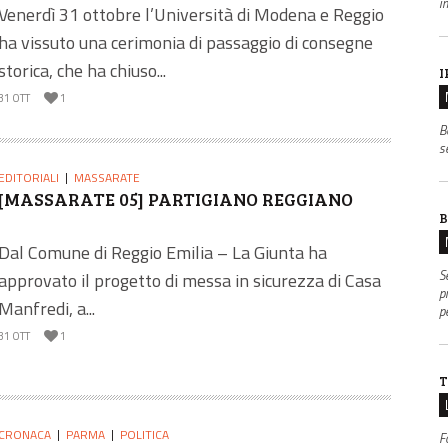
i
Venerdì 31 ottobre l’Università di Modena e Reggio
ha vissuto una cerimonia di passaggio di consegne
storica, che ha chiuso...
I
31 OTT
1
B
s
EDITORIALI
MASSARATE
[MASSARATE 05] PARTIGIANO REGGIANO
B
Dal Comune di Reggio Emilia – La Giunta ha
S
approvato il progetto di messa in sicurezza di Casa
p
Manfredi, a...
p
31 OTT
1
T
CRONACA
PARMA
POLITICA
F