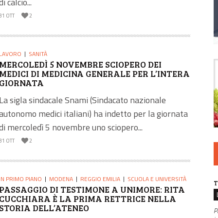
di calcio...
31 OTT
2
LAVORO
SANITÀ
MERCOLEDÌ 5 NOVEMBRE SCIOPERO DEI
MEDICI DI MEDICINA GENERALE PER L’INTERA
GIORNATA
La sigla sindacale Snami (Sindacato nazionale
autonomo medici italiani) ha indetto per la giornata
di mercoledì 5 novembre uno sciopero...
31 OTT
2
IN PRIMO PIANO
MODENA
REGGIO EMILIA
SCUOLA E UNIVERSITÀ
T
PASSAGGIO DI TESTIMONE A UNIMORE: RITA
CUCCHIARA È LA PRIMA RETTRICE NELLA
STORIA DELL’ATENEO
P