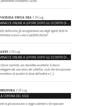
n parlamento ricordiamo Cucchi)
il 26 Lug
POCRISIA UNICA DEA
MINACCE ONLINE A LEPORE DOPO GLI SCONTRI DI BOLOGNA, ASSEGNATA LA SCORTA AL SINDACO
ello, bellissimo, gli assegneranno uno degli agenti feriti la
ettimana scorsa o uno in perfetta forma?
il 26 Lug
APSY
MINACCE ONLINE A LEPORE DOPO GLI SCONTRI DI BOLOGNA, ASSEGNATA LA SCORTA AL SINDACO
e fosse coerente, non dovrebbe accettarla. Si faccia
roteggere dai suoi amici dei collettivi, visto che loro possono
ermettersi di assalire le forze dell'ordine e […]
il 26 Lug
HEODORA
LA CORONA DEL SOLE
orte la già assessora: si legge volentieri e fa ripassare