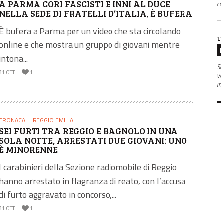
A PARMA CORI FASCISTI E INNI AL DUCE
co
NELLA SEDE DI FRATELLI D’ITALIA, È BUFERA
È bufera a Parma per un video che sta circolando
T
online e che mostra un gruppo di giovani mentre
intona...
S
31 OTT
1
v
i
CRONACA
REGGIO EMILIA
SEI FURTI TRA REGGIO E BAGNOLO IN UNA
SOLA NOTTE, ARRESTATI DUE GIOVANI: UNO
È MINORENNE
I carabinieri della Sezione radiomobile di Reggio
hanno arrestato in flagranza di reato, con l’accusa
di furto aggravato in concorso,...
31 OTT
1