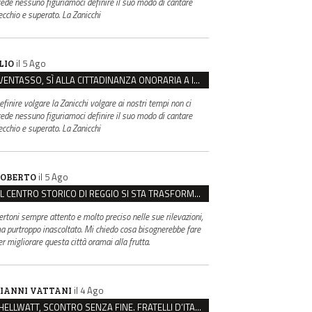
rede nessuno figuriamoci definire il suo modo di cantare
ecchio e superato. La Zanicchi
il 5 Ago
LIO
VENTASSO, SÌ ALLA CITTADINANZA ONORARIA A IVA ZANICCHI. MA BARGIACCHI: “È DI PESSIMO GUSTO”
efinire volgare la Zanicchi volgare ai nostri tempi non ci
rede nessuno figuriamoci definire il suo modo di cantare
ecchio e superato. La Zanicchi
il 5 Ago
OBERTO
IL CENTRO STORICO DI REGGIO SI STA TRASFORMANDO, E NON IN MEGLIO
ertoni sempre attento e molto preciso nelle sue rilevazioni,
a purtroppo inascoltato. Mi chiedo cosa bisognerebbe fare
er migliorare questa città oramai alla frutta.
il 4 Ago
IANNI VATTANI
HELLWATT, SCONTRO SENZA FINE. FRATELLI D’ITALIA: “MILANI PORTA DOCUMENTI, DE FRANCO INSULTI”