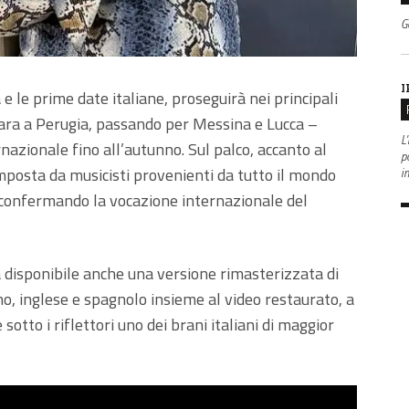
G
I
 le prime date italiane, proseguirà nei principali
scara a Perugia, passando per Messina e Lucca –
L'
nazionale fino all’autunno. Sul palco, accanto al
po
osta da musicisti provenienti da tutto il mondo
i
 confermando la vocazione internazionale del
a disponibile anche una versione rimasterizzata di
ano, inglese e spagnolo insieme al video restaurato, a
sotto i riflettori uno dei brani italiani di maggior