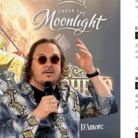
c
v
E
D
c
v
R
B
m
p
G