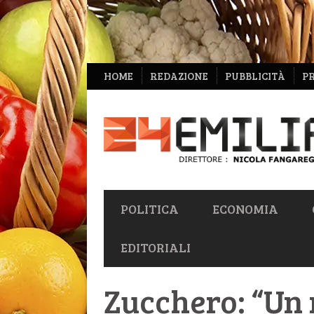
NAVIGAZIONE
HOME
REDAZIONE
PUBBLICITÀ
P
SECONDARIA
NAVIGAZIONE
POLITICA
ECONOMIA
PRIMARIA
EDITORIALI
Zucchero: “Un 