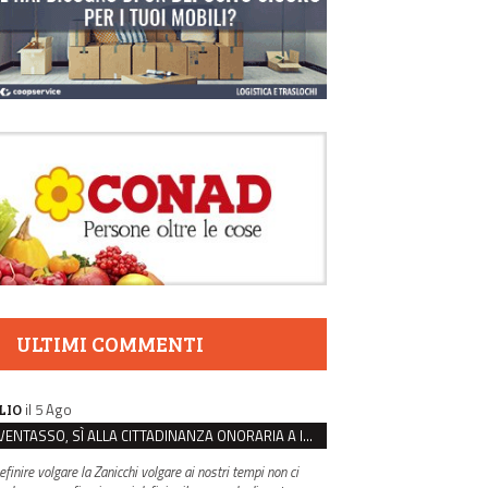
ULTIMI COMMENTI
il 5 Ago
LIO
VENTASSO, SÌ ALLA CITTADINANZA ONORARIA A IVA ZANICCHI. MA BARGIACCHI: “È DI PESSIMO GUSTO”
efinire volgare la Zanicchi volgare ai nostri tempi non ci