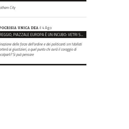
otham City
il 4 Ago
POCRISIA UNICA DEA
REGGIO, PIAZZALE EUROPA È UN INCUBO: VETRI SPACCATI E FURTI SULLE AUTO IN SOSTA
inazione delle forze dell'ordine e dei politicanti sm1dollati
rterà ai giustizieri, a quel punto chi avrà il coraggio di
ncolparli? Si può pensare