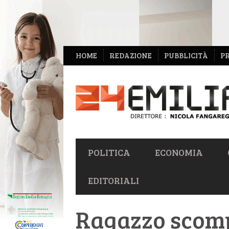
NAVIGAZIONE
HOME
REDAZIONE
PUBBLICITÀ
P
SECONDARIA
NAVIGAZIONE
POLITICA
ECONOMIA
PRIMARIA
EDITORIALI
Ragazzo scomp