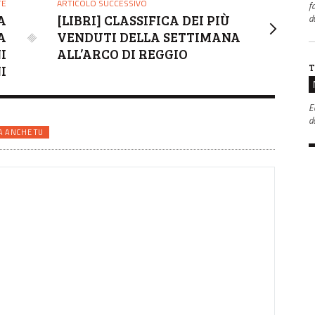
TE
ARTICOLO SUCCESSIVO
f
d
A
[LIBRI] CLASSIFICA DEI PIÙ
A
VENDUTI DELLA SETTIMANA
I
ALL’ARCO DI REGGIO
T
I
E
da
A ANCHE TU