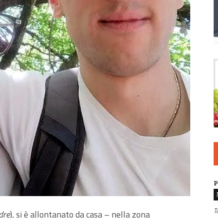
P
T
adre
), si è allontanato da casa – nella zona