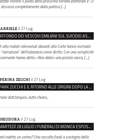
azzate mentre il punto della prossima tornata elettorale è : ci
i dissocia completamente dalla politica […]
il 27 Lug
ABRIELE
AFFONDO DEI VESCOVI EMILIANI SUL SUICIDIO ASSISTITO: “È CONTRO IL VALORE DELLA PERSONA”
li otto malati intervenuti davanti alla Corte hanno incrinato
a "narrazione" dell'eutanasia come diritto. Con una semplicità
isarmante hanno detto: «Non dateci una pistola carica, […]
il 27 Lug
PERINA ZECCHI
PARK ZUCCHI E IL RITORNO ALLE ORIGINI DOPO LA DISAVVENTURA CON REGGIO EMILIA PARCHEGGI
azie dott.tarquini...tutto chiaro...
il 27 Lug
HEODORA
MARTEDÌ 28 LUGLIO I FUNERALI DI MONICA ESPOSITO: LUTTO CITTADINO A MODENA E NONANTOLA
arà indetto un corteo? Una raccolta fondi a sostegno della