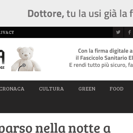
RIVACY
CRONACA
CULTURA
GREEN
FOOD
arso nella notte a