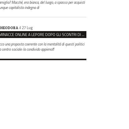
amiglia? Macché, era bianca, del luogo, a spasso per acquisti
unque capitalista indegna di
il 27 Lug
HEODORA
MINACCE ONLINE A LEPORE DOPO GLI SCONTRI DI BOLOGNA, ASSEGNATA LA SCORTA AL SINDACO
cco una proposta coerente con la mentalità di questi politici
 centro sociale: la condivido appieno!!!