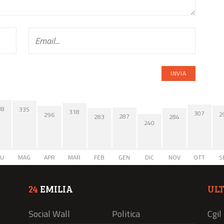
38
335
318
307
2
296
287
284
283
240
IU
MAG
APR
MAR
FEB
GEN
DIC
NOV
OTT
S
24
EMILIA
UL
Social Wall
Politica
Cgil