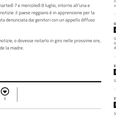
c
artedì 7 e mercoledì 8 luglio, intorno all’una e
s
notizie: il paese reggiano è in apprensione per la
ata denunciata dai genitori con un appello diffuso
G
G
otizie, o dovesse notarlo in giro nelle prossime ore,
l
ede la madre.
d
S
Gr
0
T
S