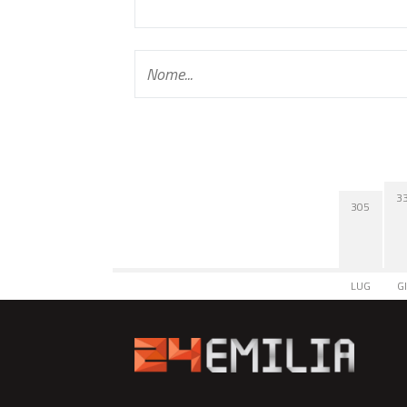
3
305
LUG
G