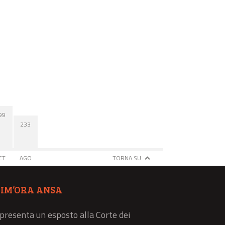
99
233
ET
AGO
TORNA SU
TIM’ORA ANSA
 presenta un esposto alla Corte dei