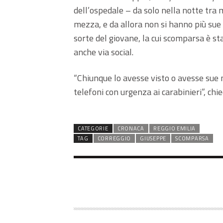
dell’ospedale – da solo nella notte tra m
mezza, e da allora non si hanno più sue 
sorte del giovane, la cui scomparsa è st
anche via social.
“Chiunque lo avesse visto o avesse sue n
telefoni con urgenza ai carabinieri”, chi
CATEGORIE
CRONACA
REGGIO EMILIA
TAG
CORREGGIO
GIUSEPPE
SCOMPARSA