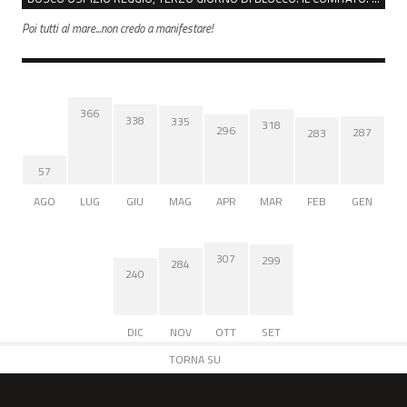
Poi tutti al mare...non credo a manifestare!
366
338
335
318
296
287
283
57
AGO
LUG
GIU
MAG
APR
MAR
FEB
GEN
307
299
284
240
DIC
NOV
OTT
SET
TORNA SU