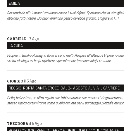
EMILIA
Per renderlo più "umano" troviamo anche i suoi difetti. Speriamo che in vita glieli
abbiano fatti notare. Da buon emiliano penso avrebbe gradito. Elogiare la […]
il 7 Ago
GABRIELE
LA CURA
Proprio in Emilia Romagna dove ci sono molti Hospice all’altezza ! E’ proprio una
scelta ideologica che fa riflettere, specialmente (ma non solo) i cristiani.
il 6 Ago
GIORGIO
REGGIO. PORTA SANTA CROCE, DAL 24 AGOSTO AL VIA IL CANTIERE PER IL NUOVO COLLETTORE FOGNARIO
Bello, bellissimo, un altro regalo alle tribù maranze che manco ci ringrazieranno,
stessa logica cortomirante come quella attuata per il parcheggio piazzale europa
il 6 Ago
THEODORA
BOSCO OSPIZIO REGGIO, TERZO GIORNO DI BLOCCO. IL COMITATO: “PRESIDIO FINO A VENERDÌ”