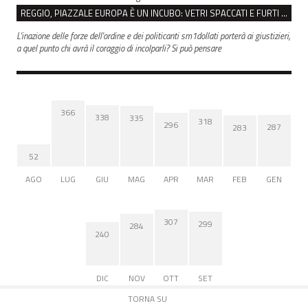
REGGIO, PIAZZALE EUROPA È UN INCUBO: VETRI SPACCATI E FURTI SULLE AUTO IN SOSTA
L'inazione delle forze dell'ordine e dei politicanti sm1dollati porterà ai giustizieri,
a quel punto chi avrà il coraggio di incolparli? Si può pensare
366
338
335
318
296
287
283
52
AGO
LUG
GIU
MAG
APR
MAR
FEB
GEN
307
299
284
240
DIC
NOV
OTT
SET
TORNA SU