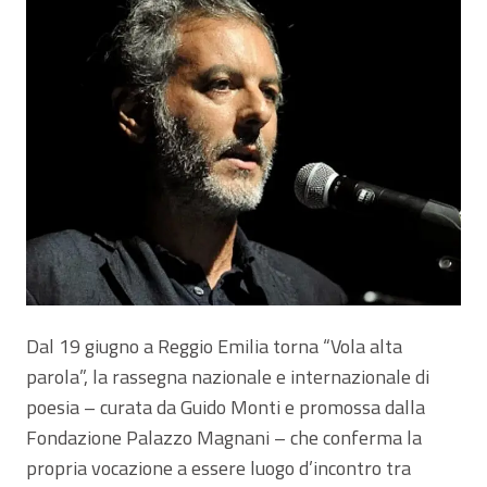
Dal 19 giugno a Reggio Emilia torna “Vola alta
parola”, la rassegna nazionale e internazionale di
poesia – curata da Guido Monti e promossa dalla
Fondazione Palazzo Magnani – che conferma la
propria vocazione a essere luogo d’incontro tra