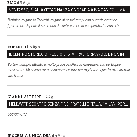
il 5 Ago
ELIO
VENTASSO, SÌ ALLA CITTADINANZA ONORARIA A IVA ZANICCHI. MA BARGIACCHI: “È DI PESSIMO GUSTO”
Definire volgare la Zanicchi volgare ai nostri tempi non ci crede nessuno
figuriamoci definire il suo modo di cantare vecchio e superato. La Zanicchi
il 5 Ago
ROBERTO
IL CENTRO STORICO DI REGGIO SI STA TRASFORMANDO, E NON IN MEGLIO
Bertoni sempre attento e molto preciso nelle sue rilevazioni, ma purtroppo
inascoltato. Mi chiedo cosa bisognerebbe fare per migliorare questa città oramai
alla frutta.
il 4 Ago
GIANNI VATTANI
HELLWATT, SCONTRO SENZA FINE. FRATELLI D’ITALIA: “MILANI PORTA DOCUMENTI, DE FRANCO INSULTI”
Gotham City
il 4 Ago
IPOCRISIA UNICA DEA