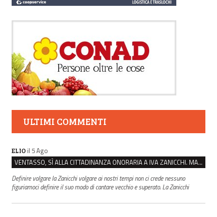
ULTIMI COMMENTI
il 5 Ago
ELIO
VENTASSO, SÌ ALLA CITTADINANZA ONORARIA A IVA ZANICCHI. MA BARGIACCHI: “È DI PESSIMO GUSTO”
Definire volgare la Zanicchi volgare ai nostri tempi non ci crede nessuno
figuriamoci definire il suo modo di cantare vecchio e superato. La Zanicchi