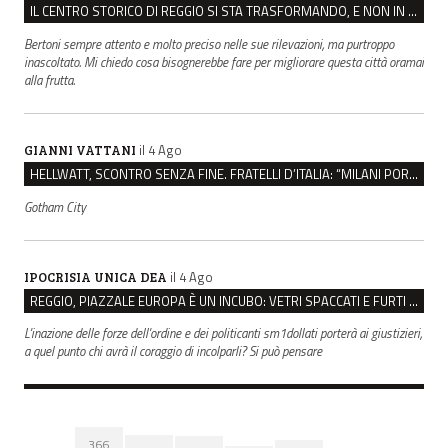
IL CENTRO STORICO DI REGGIO SI STA TRASFORMANDO, E NON IN MEGLIO
Bertoni sempre attento e molto preciso nelle sue rilevazioni, ma purtroppo
inascoltato. Mi chiedo cosa bisognerebbe fare per migliorare questa città oramai
alla frutta.
il 4 Ago
GIANNI VATTANI
HELLWATT, SCONTRO SENZA FINE. FRATELLI D’ITALIA: “MILANI PORTA DOCUMENTI, DE FRANCO INSULTI”
Gotham City
il 4 Ago
IPOCRISIA UNICA DEA
REGGIO, PIAZZALE EUROPA È UN INCUBO: VETRI SPACCATI E FURTI SULLE AUTO IN SOSTA
L'inazione delle forze dell'ordine e dei politicanti sm1dollati porterà ai giustizieri,
a quel punto chi avrà il coraggio di incolparli? Si può pensare
366