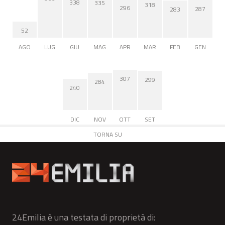
338
335
318
296
287
283
52
AGO
LUG
GIU
MAG
APR
MAR
FEB
GEN
307
299
284
240
DIC
NOV
OTT
SET
TORNA SU
24Emilia è una testata di proprietà di: