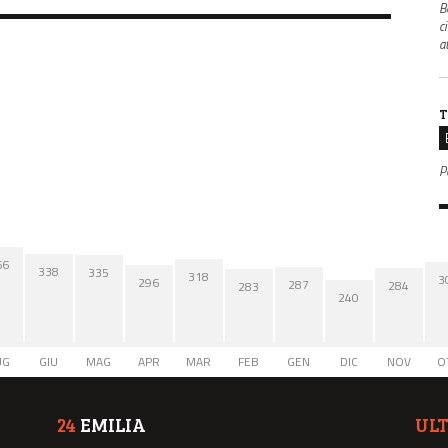
B
c
a
T
P
66
338
335
318
3
296
287
284
283
240
UG
GIU
MAG
APR
MAR
FEB
GEN
DIC
NOV
O
24
EMILIA
UL