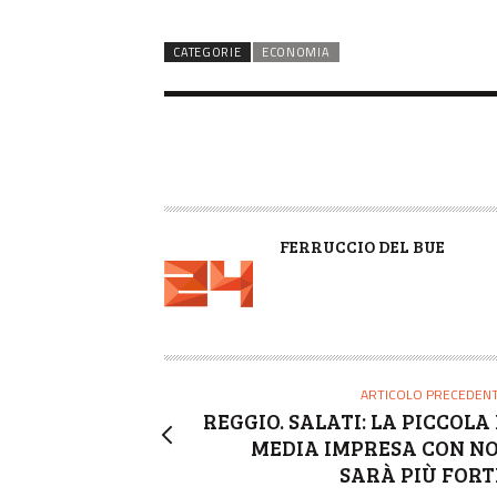
CATEGORIE
ECONOMIA
A
FERRUCCIO DEL BUE
U
T
O
R
E
ARTICOLO PRECEDEN
REGGIO. SALATI: LA PICCOLA 
MEDIA IMPRESA CON NO
SARÀ PIÙ FORT