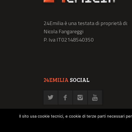
24Emilia è una testata di proprietà di:
Nicola Fangareggi
P. Iva IT02148540350
24EMILIA
SOCIAL
Il sito usa cookie tecnici, e cookie di terze parti necessari pe
© NFN srl - P. Iva 02878030358 -
Privacy Policy
-