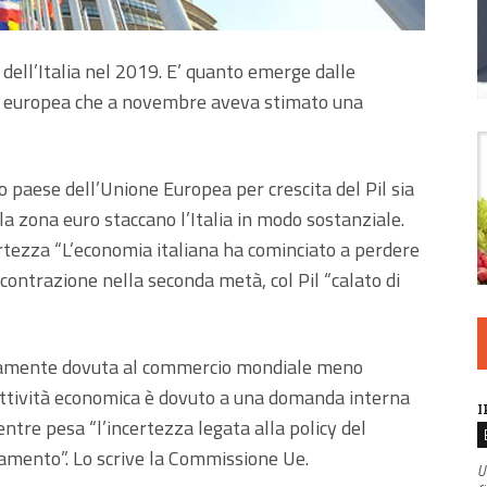
l dell’Italia nel 2019. E’ quanto emerge dalle
ne europea che a novembre aveva stimato una
imo paese dell’Unione Europea per crescita del Pil sia
lla zona euro staccano l’Italia in modo sostanziale.
ertezza “L’economia italiana ha cominciato a perdere
in contrazione nella seconda metà, col Pil “calato di
rgamente dovuta al commercio mondiale meno
’attività economica è dovuto a una domanda interna
I
entre pesa “l’incertezza legata alla policy del
iamento”. Lo scrive la Commissione Ue.
U