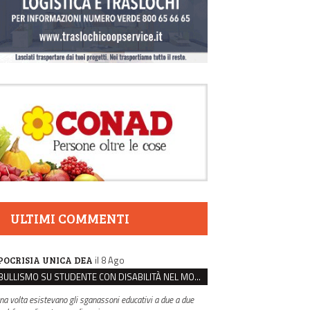
ULTIMI COMMENTI
il 8 Ago
POCRISIA UNICA DEA
BULLISMO SU STUDENTE CON DISABILITÀ NEL MODENESE, INDAGATI DUE RAGAZZI DI 16 ANNI
na volta esistevano gli sganassoni educativi a due a due