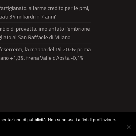
artigianato: allarme credito per le pmi,
ciati 34 miliardi in 7 anni'
bio di provetta, impiantato l'embrione
liato al San Raffaele di Milano
esercenti, la mappa del Pil 2026: prima
ano +1,8%, frena Valle d'Aosta -0,1%
esentazione di pubblicità. Non sono usati a fini di profilazione.
ltura
Food
Green
Pets
Street Style