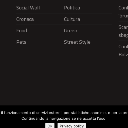
Social Wall
Politica
Conf
'bru
Cronaca
Cultura
Scam
Food
Green
sbag
Pets
Street Style
Conf
Bolz
r il funzionamento di servizi esterni, per statistiche anonime, e per la pr
Continuando la navigazione se ne accetta l'uso.
Social Wall
Politica
Cronaca
Cu
Cookie Policy
Ok
Privacy policy