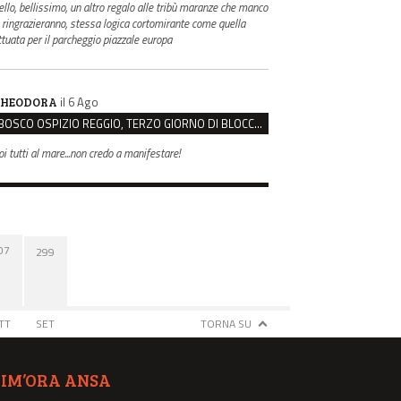
ello, bellissimo, un altro regalo alle tribù maranze che manco
i ringrazieranno, stessa logica cortomirante come quella
ttuata per il parcheggio piazzale europa
il 6 Ago
HEODORA
BOSCO OSPIZIO REGGIO, TERZO GIORNO DI BLOCCO. IL COMITATO: “PRESIDIO FINO A VENERDÌ”
oi tutti al mare...non credo a manifestare!
07
299
TT
SET
TORNA SU
TIM’ORA ANSA