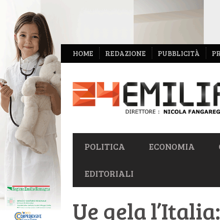
NAVIGAZIONE
HOME
REDAZIONE
PUBBLICITÀ
P
SECONDARIA
NAVIGAZIONE
POLITICA
ECONOMIA
PRIMARIA
EDITORIALI
Ue gela l’Italia