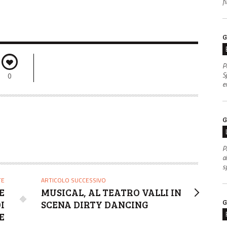
f
G
P
S
0
e
G
P
al
s
TE
ARTICOLO SUCCESSIVO
E
MUSICAL, AL TEATRO VALLI IN
G
I
SCENA DIRTY DANCING
E