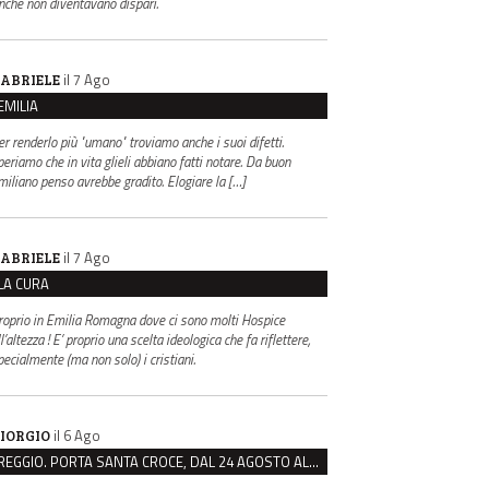
inché non diventavano dispari.
il 7 Ago
ABRIELE
EMILIA
er renderlo più "umano" troviamo anche i suoi difetti.
periamo che in vita glieli abbiano fatti notare. Da buon
miliano penso avrebbe gradito. Elogiare la […]
il 7 Ago
ABRIELE
LA CURA
roprio in Emilia Romagna dove ci sono molti Hospice
l’altezza ! E’ proprio una scelta ideologica che fa riflettere,
pecialmente (ma non solo) i cristiani.
il 6 Ago
IORGIO
REGGIO. PORTA SANTA CROCE, DAL 24 AGOSTO AL VIA IL CANTIERE PER IL NUOVO COLLETTORE FOGNARIO