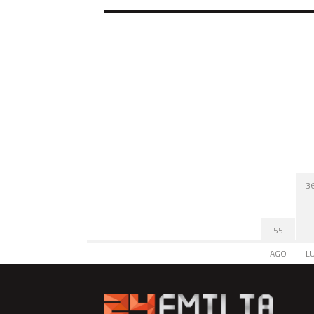
3
55
AGO
L