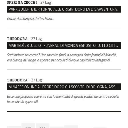
il 27 Lug
SPERINA ZECCHI
PARK ZUCCHI E IL RITORNO ALLE ORIGINI DOPO LA DISAVVENTURA CON REGGIO EMILIA PARCHEGGI
Grazie dott.tarquini...tutto chiaro...
il 27 Lug
THEODORA
MARTEDÌ 28 LUGLIO I FUNERALI DI MONICA ESPOSITO: LUTTO CITTADINO A MODENA E NONANTOLA
Sarà indetto un corteo? Una raccolta fondi a sostegno della famiglia? Macché,
era bianca, del luogo, a spasso per acquisti dunque capitalista indegna di
il 27 Lug
THEODORA
MINACCE ONLINE A LEPORE DOPO GLI SCONTRI DI BOLOGNA, ASSEGNATA LA SCORTA AL SINDACO
Ecco una proposta coerente con la mentalità di questi politici da centro sociale:
la condivido appieno!!!