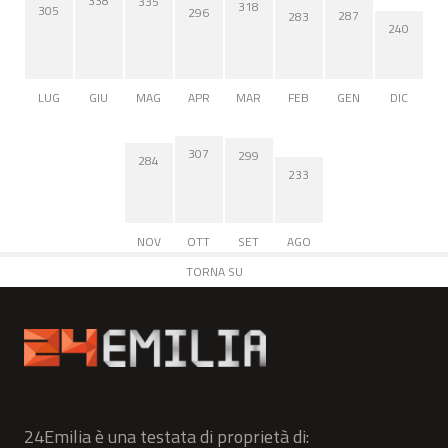
338
335
318
305
296
287
283
240
LUG
GIU
MAG
APR
MAR
FEB
GEN
DIC
307
299
284
233
NOV
OTT
SET
AGO
TORNA SU
24Emilia è una testata di proprietà di: