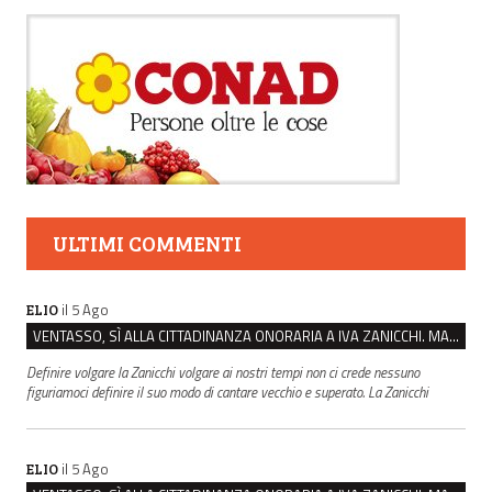
ULTIMI COMMENTI
il 5 Ago
ELIO
VENTASSO, SÌ ALLA CITTADINANZA ONORARIA A IVA ZANICCHI. MA BARGIACCHI: “È DI PESSIMO GUSTO”
Definire volgare la Zanicchi volgare ai nostri tempi non ci crede nessuno
figuriamoci definire il suo modo di cantare vecchio e superato. La Zanicchi
il 5 Ago
ELIO