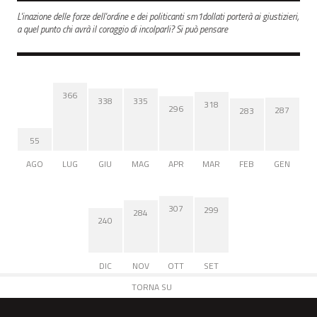
L'inazione delle forze dell'ordine e dei politicanti sm1dollati porterà ai giustizieri,
a quel punto chi avrà il coraggio di incolparli? Si può pensare
366
338
335
318
296
287
283
55
AGO
LUG
GIU
MAG
APR
MAR
FEB
GEN
307
299
284
240
DIC
NOV
OTT
SET
TORNA SU