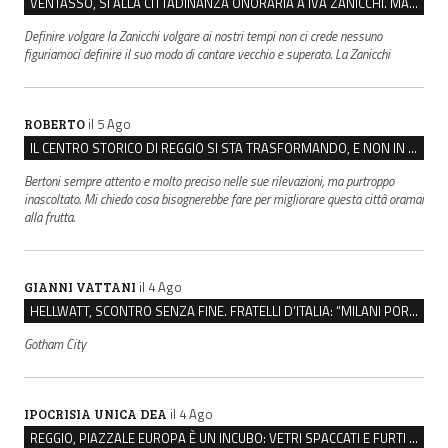
VENTASSO, SÌ ALLA CITTADINANZA ONORARIA A IVA ZANICCHI. MA BARGIACCHI: “È DI PESSIMO GUSTO”
Definire volgare la Zanicchi volgare ai nostri tempi non ci crede nessuno
figuriamoci definire il suo modo di cantare vecchio e superato. La Zanicchi
il 5 Ago
ROBERTO
IL CENTRO STORICO DI REGGIO SI STA TRASFORMANDO, E NON IN MEGLIO
Bertoni sempre attento e molto preciso nelle sue rilevazioni, ma purtroppo
inascoltato. Mi chiedo cosa bisognerebbe fare per migliorare questa città oramai
alla frutta.
il 4 Ago
GIANNI VATTANI
HELLWATT, SCONTRO SENZA FINE. FRATELLI D’ITALIA: “MILANI PORTA DOCUMENTI, DE FRANCO INSULTI”
Gotham City
il 4 Ago
IPOCRISIA UNICA DEA
REGGIO, PIAZZALE EUROPA È UN INCUBO: VETRI SPACCATI E FURTI SULLE AUTO IN SOSTA