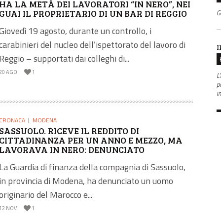
HA LA METÀ DEI LAVORATORI “IN NERO”, NEI
GUAI IL PROPRIETARIO DI UN BAR DI REGGIO
G
Giovedì 19 agosto, durante un controllo, i
carabinieri del nucleo dell’ispettorato del lavoro di
I
Reggio – supportati dai colleghi di...
20 AGO
1
L'
po
i
CRONACA
MODENA
SASSUOLO. RICEVE IL REDDITO DI
CITTADINANZA PER UN ANNO E MEZZO, MA
LAVORAVA IN NERO: DENUNCIATO
La Guardia di finanza della compagnia di Sassuolo,
in provincia di Modena, ha denunciato un uomo
originario del Marocco e...
12 NOV
1