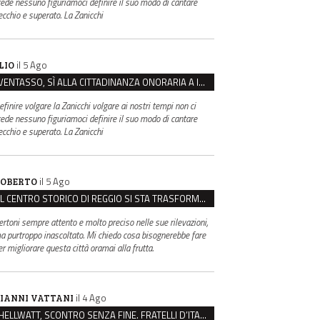
rede nessuno figuriamoci definire il suo modo di cantare
ecchio e superato. La Zanicchi
il 5 Ago
LIO
VENTASSO, SÌ ALLA CITTADINANZA ONORARIA A IVA ZANICCHI. MA BARGIACCHI: “È DI PESSIMO GUSTO”
efinire volgare la Zanicchi volgare ai nostri tempi non ci
rede nessuno figuriamoci definire il suo modo di cantare
ecchio e superato. La Zanicchi
il 5 Ago
OBERTO
IL CENTRO STORICO DI REGGIO SI STA TRASFORMANDO, E NON IN MEGLIO
ertoni sempre attento e molto preciso nelle sue rilevazioni,
a purtroppo inascoltato. Mi chiedo cosa bisognerebbe fare
er migliorare questa città oramai alla frutta.
il 4 Ago
IANNI VATTANI
HELLWATT, SCONTRO SENZA FINE. FRATELLI D’ITALIA: “MILANI PORTA DOCUMENTI, DE FRANCO INSULTI”