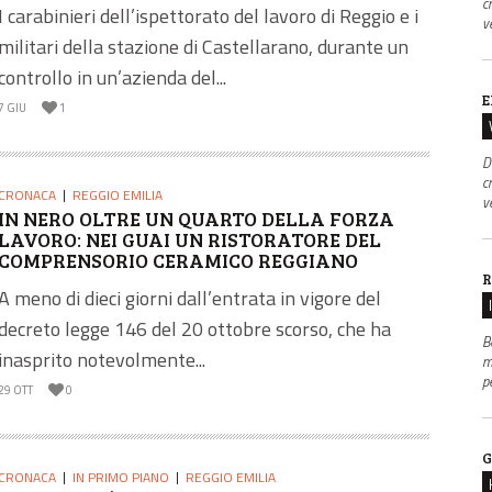
c
I carabinieri dell’ispettorato del lavoro di Reggio e i
v
militari della stazione di Castellarano, durante un
controllo in un’azienda del...
E
7 GIU
1
D
c
CRONACA
REGGIO EMILIA
v
IN NERO OLTRE UN QUARTO DELLA FORZA
LAVORO: NEI GUAI UN RISTORATORE DEL
COMPRENSORIO CERAMICO REGGIANO
R
A meno di dieci giorni dall’entrata in vigore del
decreto legge 146 del 20 ottobre scorso, che ha
B
inasprito notevolmente...
m
p
29 OTT
0
G
CRONACA
IN PRIMO PIANO
REGGIO EMILIA