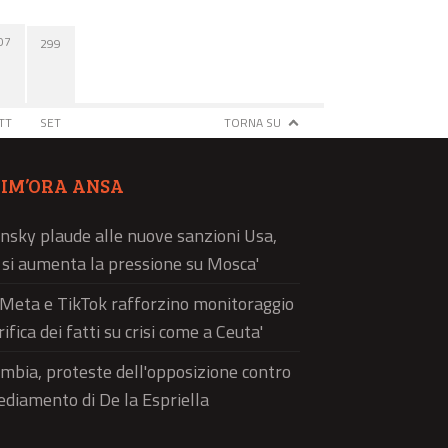
07
299
TT
SET
TORNA SU
TIM’ORA ANSA
nsky plaude alle nuove sanzioni Usa,
ì si aumenta la pressione su Mosca'
'Meta e TikTok rafforzino monitoraggio
rifica dei fatti su crisi come a Ceuta'
mbia, proteste dell'opposizione contro
sediamento di De la Espriella