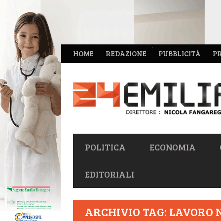
NAVIGAZIONE
HOME
REDAZIONE
PUBBLICITÀ
P
SECONDARIA
NAVIGAZIONE
POLITICA
ECONOMIA
PRIMARIA
EDITORIALI
ARCHIVIO TAG: LAVORO 