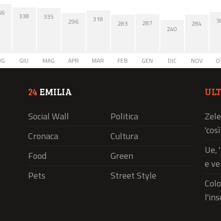
66
338
335
318
3
296
287
284
283
240
UG
GIU
MAG
APR
MAR
FEB
GEN
DIC
NOV
O
24
EMILIA
UL
Social Wall
Politica
Zele
'cos
Cronaca
Cultura
Ue, 
Food
Green
e ve
Pets
Street Style
Colo
l'in