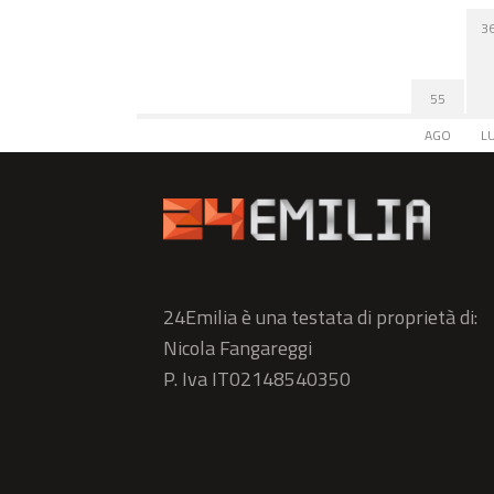
3
55
AGO
L
24Emilia è una testata di proprietà di:
Nicola Fangareggi
P. Iva IT02148540350