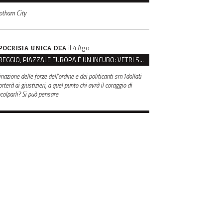
otham City
il 4 Ago
POCRISIA UNICA DEA
REGGIO, PIAZZALE EUROPA È UN INCUBO: VETRI SPACCATI E FURTI SULLE AUTO IN SOSTA
inazione delle forze dell'ordine e dei politicanti sm1dollati
rterà ai giustizieri, a quel punto chi avrà il coraggio di
ncolparli? Si può pensare