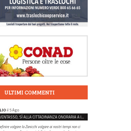
ULTIMI COMMENTI
il 5 Ago
LIO
VENTASSO, SÌ ALLA CITTADINANZA ONORARIA A IVA ZANICCHI. MA BARGIACCHI: “È DI PESSIMO GUSTO”
efinire volgare la Zanicchi volgare ai nostri tempi non ci