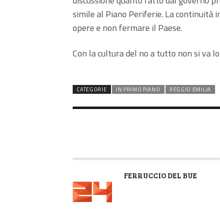
discussione quanto fatto dal governo 
simile al Piano Periferie. La continuità 
opere e non fermare il Paese.
Con la cultura del no a tutto non si va l
CATEGORIE
IN PRIMO PIANO
REGGIO EMILIA
A
FERRUCCIO DEL BUE
U
T
O