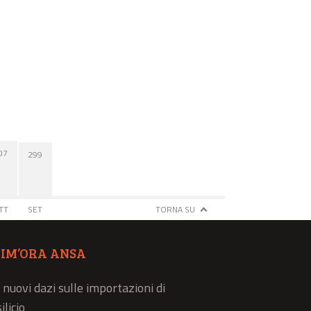
07
299
TT
SET
TORNA SU
TIM’ORA ANSA
 nuovi dazi sulle importazioni di
ilicio