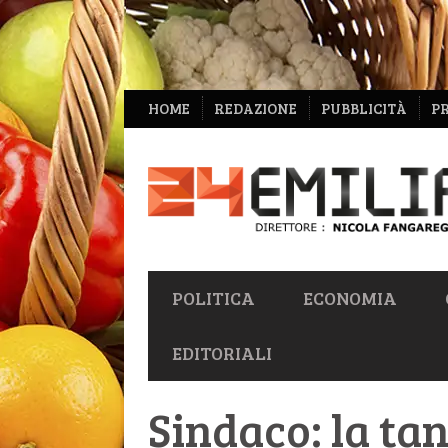
NAVIGAZIONE
HOME
REDAZIONE
PUBBLICITÀ
P
SECONDARIA
NAVIGAZIONE
POLITICA
ECONOMIA
PRIMARIA
EDITORIALI
Sindaco: la ta