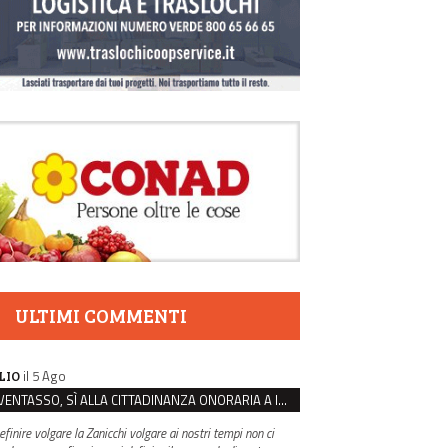
ULTIMI COMMENTI
il 5 Ago
LIO
VENTASSO, SÌ ALLA CITTADINANZA ONORARIA A IVA ZANICCHI. MA BARGIACCHI: “È DI PESSIMO GUSTO”
efinire volgare la Zanicchi volgare ai nostri tempi non ci