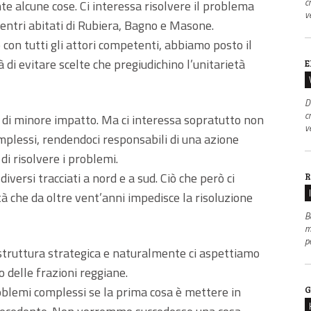
c
nte alcune cose. Ci interessa risolvere il problema
v
i centri abitati di Rubiera, Bagno e Masone.
 con tutti gli attori competenti, abbiamo posto il
 di evitare scelte che pregiudichino l’unitarietà
E
D
c
 e di minore impatto. Ma ci interessa sopratutto non
v
mplessi, rendendoci responsabili di una azione
i risolvere i problemi.
diversi tracciati a nord e a sud. Ciò che però ci
R
à che da oltre vent’anni impedisce la risoluzione
B
m
p
truttura strategica e naturalmente ci aspettiamo
o delle frazioni reggiane.
oblemi complessi se la prima cosa è mettere in
G