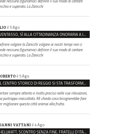
rede nessuno figuriamoci definire il suo modo di cantare
ecchio e superato. La Zanicchi
il 5 Ago
LIO
VENTASSO, SÌ ALLA CITTADINANZA ONORARIA A IVA ZANICCHI. MA BARGIACCHI: “È DI PESSIMO GUSTO”
efinire volgare la Zanicchi volgare ai nostri tempi non ci
rede nessuno figuriamoci definire il suo modo di cantare
ecchio e superato. La Zanicchi
il 5 Ago
OBERTO
IL CENTRO STORICO DI REGGIO SI STA TRASFORMANDO, E NON IN MEGLIO
ertoni sempre attento e molto preciso nelle sue rilevazioni,
a purtroppo inascoltato. Mi chiedo cosa bisognerebbe fare
er migliorare questa città oramai alla frutta.
il 4 Ago
IANNI VATTANI
HELLWATT, SCONTRO SENZA FINE. FRATELLI D’ITALIA: “MILANI PORTA DOCUMENTI, DE FRANCO INSULTI”