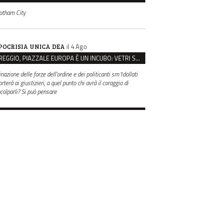
otham City
il 4 Ago
POCRISIA UNICA DEA
REGGIO, PIAZZALE EUROPA È UN INCUBO: VETRI SPACCATI E FURTI SULLE AUTO IN SOSTA
inazione delle forze dell'ordine e dei politicanti sm1dollati
rterà ai giustizieri, a quel punto chi avrà il coraggio di
ncolparli? Si può pensare