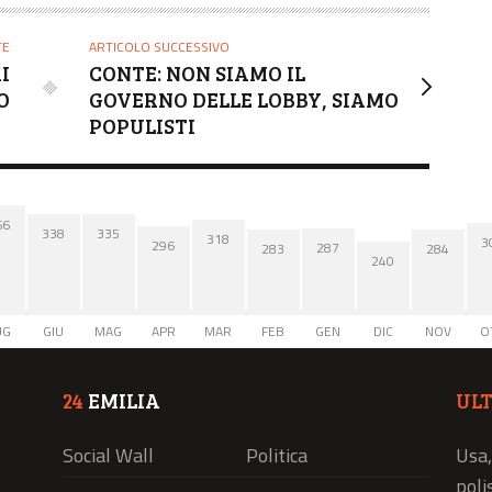
TE
ARTICOLO SUCCESSIVO
I
CONTE: NON SIAMO IL
O
GOVERNO DELLE LOBBY, SIAMO
POPULISTI
66
338
335
318
3
296
287
284
283
240
UG
GIU
MAG
APR
MAR
FEB
GEN
DIC
NOV
O
24
EMILIA
UL
Social Wall
Politica
Usa,
polis