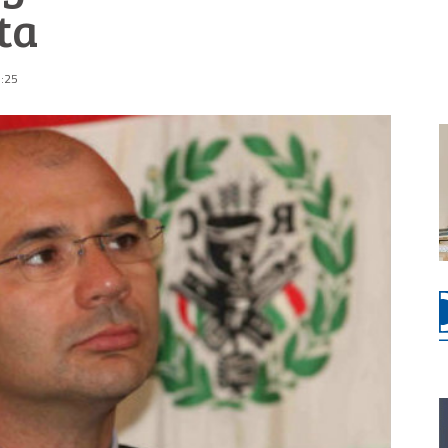
ta
5:25