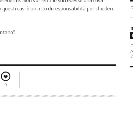
precedente. Non vorremmo succedesse una cosa
in questi casi è un atto di responsabilità per chiudere
G
I
ontano”.
L'
po
i
0