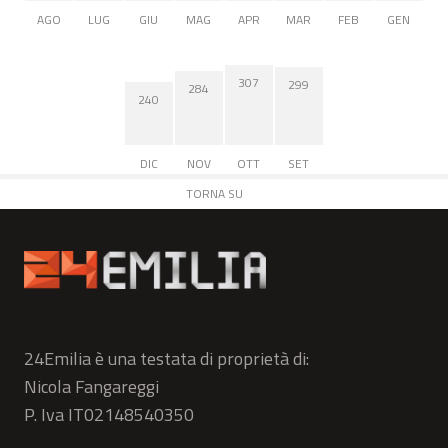
AGO
LUG
GIU
MAG
APR
MAR
FEB
GEN
307
299
284
240
DIC
NOV
OTT
SET
TORNA SU
24Emilia è una testata di proprietà di:
Nicola Fangareggi
P. Iva IT02148540350