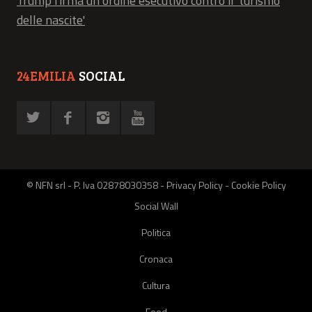
Trump firma un ordine esecutivo contro il 'turismo
delle nascite'
24EMILIA
SOCIAL
© NFN srl - P. Iva 02878030358 -
Privacy Policy
-
Cookie Policy
Social Wall
Politica
Cronaca
Cultura
Food