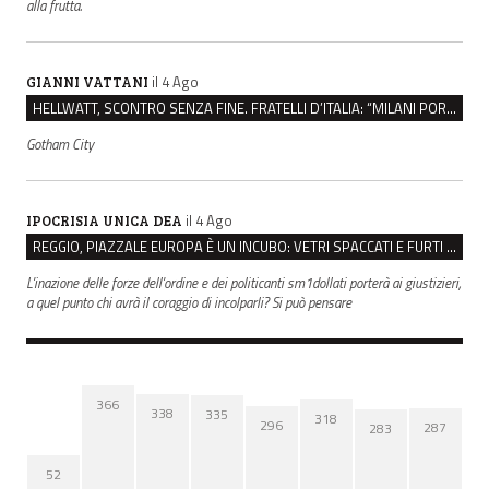
alla frutta.
il 4 Ago
GIANNI VATTANI
HELLWATT, SCONTRO SENZA FINE. FRATELLI D’ITALIA: “MILANI PORTA DOCUMENTI, DE FRANCO INSULTI”
Gotham City
il 4 Ago
IPOCRISIA UNICA DEA
REGGIO, PIAZZALE EUROPA È UN INCUBO: VETRI SPACCATI E FURTI SULLE AUTO IN SOSTA
L'inazione delle forze dell'ordine e dei politicanti sm1dollati porterà ai giustizieri,
a quel punto chi avrà il coraggio di incolparli? Si può pensare
366
338
335
318
296
287
283
52