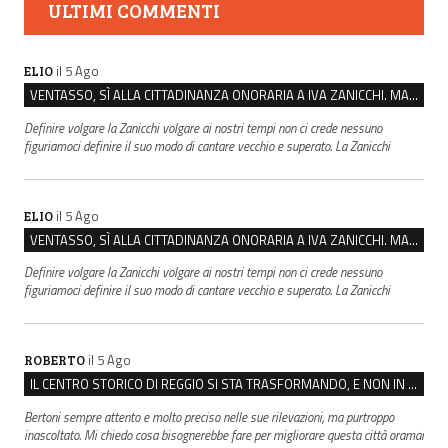
ULTIMI COMMENTI
il 5 Ago
ELIO
VENTASSO, SÌ ALLA CITTADINANZA ONORARIA A IVA ZANICCHI. MA BARGIACCHI: “È DI PESSIMO GUSTO”
Definire volgare la Zanicchi volgare ai nostri tempi non ci crede nessuno
figuriamoci definire il suo modo di cantare vecchio e superato. La Zanicchi
il 5 Ago
ELIO
VENTASSO, SÌ ALLA CITTADINANZA ONORARIA A IVA ZANICCHI. MA BARGIACCHI: “È DI PESSIMO GUSTO”
Definire volgare la Zanicchi volgare ai nostri tempi non ci crede nessuno
figuriamoci definire il suo modo di cantare vecchio e superato. La Zanicchi
il 5 Ago
ROBERTO
IL CENTRO STORICO DI REGGIO SI STA TRASFORMANDO, E NON IN MEGLIO
Bertoni sempre attento e molto preciso nelle sue rilevazioni, ma purtroppo
inascoltato. Mi chiedo cosa bisognerebbe fare per migliorare questa città oramai