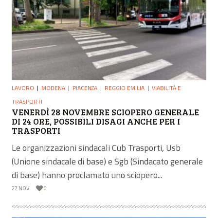
LAVORO
MODENA
PIACENZA
REGGIO EMILIA
VIABILITÀ E
TRASPORTI
VENERDÌ 28 NOVEMBRE SCIOPERO GENERALE
DI 24 ORE, POSSIBILI DISAGI ANCHE PER I
TRASPORTI
Le organizzazioni sindacali Cub Trasporti, Usb
(Unione sindacale di base) e Sgb (Sindacato generale
di base) hanno proclamato uno sciopero...
27 NOV
0