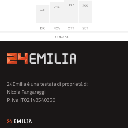
307
299
284
240
DIC
NOV
OTT
SET
TORNA SU
24Emilia è una testata di proprietà di:
Nicola Fangareggi
P. Iva IT02148540350
24
EMILIA