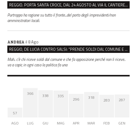
REGGIO. PORTA SANTA CROCE, DAL 24 AGOSTO AL VIA IL CANTIERE PER IL NUOVO COLLETTORE FOGNARIO
Purtroppo ha ragione su tutto il fronte...del porto degli imprevidenti/non
amministratori locali.
il 8 Ago
ANDREA
REGGIO, DE LUCIA CONTRO SALSI: “PRENDE SOLDI DAL COMUNE E DIFFONDE FAKE NEWS”
Mah.. c’è chi riceve soldi dal comune e che fa opposizione perché non li riceve..
va a capir, in ogni caso la politica fa una
366
338
335
318
296
287
283
57
AGO
LUG
GIU
MAG
APR
MAR
FEB
GEN