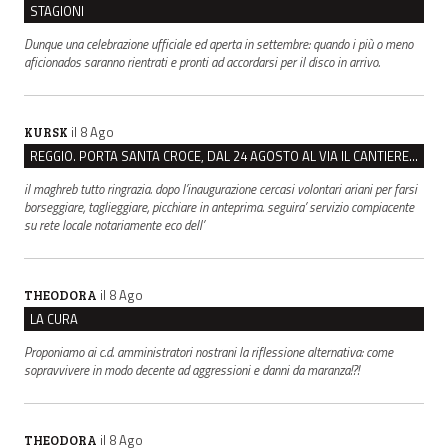
STAGIONI
Dunque una celebrazione ufficiale ed aperta in settembre: quando i più o meno
aficionados saranno rientrati e pronti ad accordarsi per il disco in arrivo.
il 8 Ago
KURSK
REGGIO. PORTA SANTA CROCE, DAL 24 AGOSTO AL VIA IL CANTIERE PER IL NUOVO COLLETTORE FOGNARIO
il maghreb tutto ringrazia. dopo l’inaugurazione cercasi volontari ariani per farsi
borseggiare, taglieggiare, picchiare in anteprima. seguira’ servizio compiacente
su rete locale notariamente eco dell’
il 8 Ago
THEODORA
LA CURA
Proponiamo ai c.d. amministratori nostrani la riflessione alternativa: come
sopravvivere in modo decente ad aggressioni e danni da maranza!?!
il 8 Ago
THEODORA