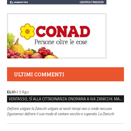
ULTIMI COMMENTI
il 5 Ago
ELIO
VENTASSO, SÌ ALLA CITTADINANZA ONORARIA A IVA ZANICCHI. MA BARGIACCHI: “È DI PESSIMO GUSTO”
Definire volgare la Zanicchi volgare ai nostri tempi non ci crede nessuno
figuriamoci definire il suo modo di cantare vecchio e superato. La Zanicchi