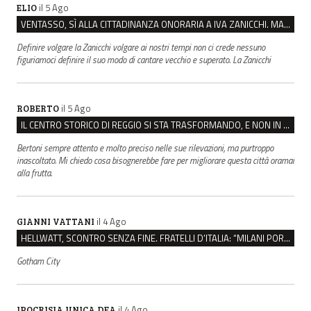
il 5 Ago
ELIO
VENTASSO, SÌ ALLA CITTADINANZA ONORARIA A IVA ZANICCHI. MA BARGIACCHI: “È DI PESSIMO GUSTO”
Definire volgare la Zanicchi volgare ai nostri tempi non ci crede nessuno
figuriamoci definire il suo modo di cantare vecchio e superato. La Zanicchi
il 5 Ago
ROBERTO
IL CENTRO STORICO DI REGGIO SI STA TRASFORMANDO, E NON IN MEGLIO
Bertoni sempre attento e molto preciso nelle sue rilevazioni, ma purtroppo
inascoltato. Mi chiedo cosa bisognerebbe fare per migliorare questa città oramai
alla frutta.
il 4 Ago
GIANNI VATTANI
HELLWATT, SCONTRO SENZA FINE. FRATELLI D’ITALIA: “MILANI PORTA DOCUMENTI, DE FRANCO INSULTI”
Gotham City
il 4 Ago
IPOCRISIA UNICA DEA