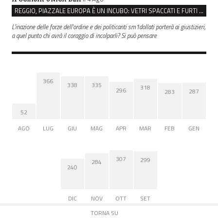
REGGIO, PIAZZALE EUROPA È UN INCUBO: VETRI SPACCATI E FURTI SULLE AUTO IN SOSTA
L'inazione delle forze dell'ordine e dei politicanti sm1dollati porterà ai giustizieri,
a quel punto chi avrà il coraggio di incolparli? Si può pensare
366
338
335
318
296
287
283
52
AGO
LUG
GIU
MAG
APR
MAR
FEB
GEN
307
299
284
240
DIC
NOV
OTT
SET
TORNA SU