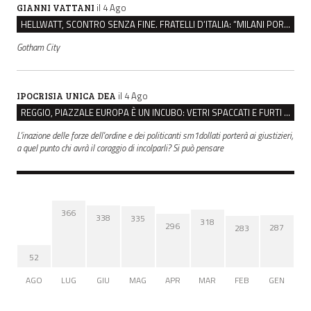
il 4 Ago
GIANNI VATTANI
HELLWATT, SCONTRO SENZA FINE. FRATELLI D’ITALIA: “MILANI PORTA DOCUMENTI, DE FRANCO INSULTI”
Gotham City
il 4 Ago
IPOCRISIA UNICA DEA
REGGIO, PIAZZALE EUROPA È UN INCUBO: VETRI SPACCATI E FURTI SULLE AUTO IN SOSTA
L'inazione delle forze dell'ordine e dei politicanti sm1dollati porterà ai giustizieri,
a quel punto chi avrà il coraggio di incolparli? Si può pensare
366
338
335
318
296
287
283
52
AGO
LUG
GIU
MAG
APR
MAR
FEB
GEN