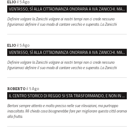
il 5 Ago
ELIO
VENTASSO, SÌ ALLA CITTADINANZA ONORARIA A IVA ZANICCHI. MA BARGIACCHI: “È DI PESSIMO GUSTO”
Definire volgare la Zanicchi volgare ai nostri tempi non ci crede nessuno
figuriamoci definire il suo modo di cantare vecchio e superato. La Zanicchi
il 5 Ago
ELIO
VENTASSO, SÌ ALLA CITTADINANZA ONORARIA A IVA ZANICCHI. MA BARGIACCHI: “È DI PESSIMO GUSTO”
Definire volgare la Zanicchi volgare ai nostri tempi non ci crede nessuno
figuriamoci definire il suo modo di cantare vecchio e superato. La Zanicchi
il 5 Ago
ROBERTO
IL CENTRO STORICO DI REGGIO SI STA TRASFORMANDO, E NON IN MEGLIO
Bertoni sempre attento e molto preciso nelle sue rilevazioni, ma purtroppo
inascoltato. Mi chiedo cosa bisognerebbe fare per migliorare questa città oramai
alla frutta.