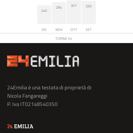
307
299
284
240
DIC
NOV
OTT
SET
TORNA SU
24Emilia è una testata di proprietà di:
Nicola Fangareggi
P. Iva IT02148540350
24
EMILIA