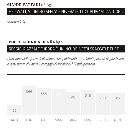
il 4 Ago
GIANNI VATTANI
HELLWATT, SCONTRO SENZA FINE. FRATELLI D’ITALIA: “MILANI PORTA DOCUMENTI, DE FRANCO INSULTI”
Gotham City
il 4 Ago
IPOCRISIA UNICA DEA
REGGIO, PIAZZALE EUROPA È UN INCUBO: VETRI SPACCATI E FURTI SULLE AUTO IN SOSTA
L'inazione delle forze dell'ordine e dei politicanti sm1dollati porterà ai giustizieri,
a quel punto chi avrà il coraggio di incolparli? Si può pensare
366
338
335
318
296
287
283
52
AGO
LUG
GIU
MAG
APR
MAR
FEB
GEN