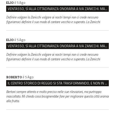
il 5 Ago
ELIO
VENTASSO, SÌ ALLA CITTADINANZA ONORARIA A IVA ZANICCHI. MA BARGIACCHI: “È DI PESSIMO GUSTO”
Definire volgare la Zanicchi volgare ai nostri tempi non ci crede nessuno
figuriamoci definire il suo modo di cantare vecchio e superato. La Zanicchi
il 5 Ago
ELIO
VENTASSO, SÌ ALLA CITTADINANZA ONORARIA A IVA ZANICCHI. MA BARGIACCHI: “È DI PESSIMO GUSTO”
Definire volgare la Zanicchi volgare ai nostri tempi non ci crede nessuno
figuriamoci definire il suo modo di cantare vecchio e superato. La Zanicchi
il 5 Ago
ROBERTO
IL CENTRO STORICO DI REGGIO SI STA TRASFORMANDO, E NON IN MEGLIO
Bertoni sempre attento e molto preciso nelle sue rilevazioni, ma purtroppo
inascoltato. Mi chiedo cosa bisognerebbe fare per migliorare questa città oramai
alla frutta.