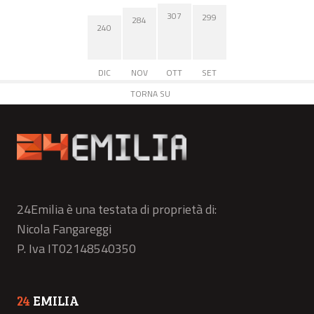
307
299
284
240
DIC
NOV
OTT
SET
TORNA SU
24Emilia è una testata di proprietà di:
Nicola Fangareggi
P. Iva IT02148540350
24
EMILIA