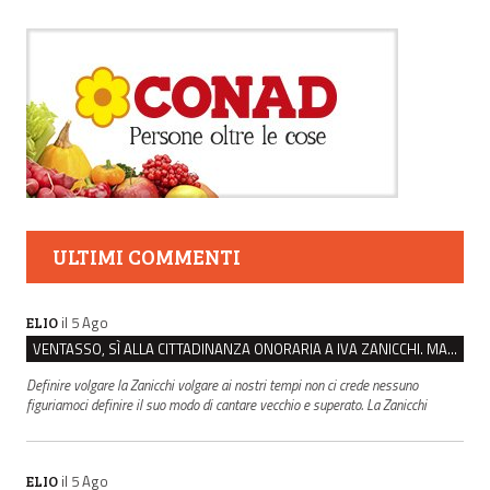
ULTIMI COMMENTI
il 5 Ago
ELIO
VENTASSO, SÌ ALLA CITTADINANZA ONORARIA A IVA ZANICCHI. MA BARGIACCHI: “È DI PESSIMO GUSTO”
Definire volgare la Zanicchi volgare ai nostri tempi non ci crede nessuno
figuriamoci definire il suo modo di cantare vecchio e superato. La Zanicchi
il 5 Ago
ELIO