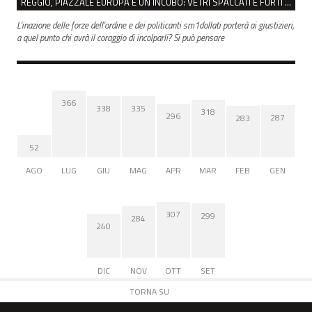
REGGIO, PIAZZALE EUROPA È UN INCUBO: VETRI SPACCATI E FURTI SULLE AUTO IN SOSTA
L'inazione delle forze dell'ordine e dei politicanti sm1dollati porterà ai giustizieri,
a quel punto chi avrà il coraggio di incolparli? Si può pensare
366
338
335
318
296
287
283
52
AGO
LUG
GIU
MAG
APR
MAR
FEB
GEN
307
299
284
240
DIC
NOV
OTT
SET
TORNA SU