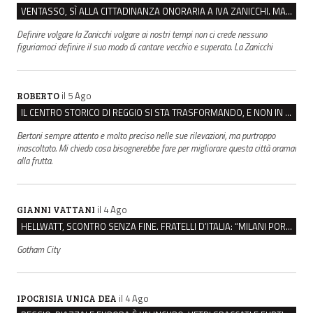
VENTASSO, SÌ ALLA CITTADINANZA ONORARIA A IVA ZANICCHI. MA BARGIACCHI: “È DI PESSIMO GUSTO”
Definire volgare la Zanicchi volgare ai nostri tempi non ci crede nessuno
figuriamoci definire il suo modo di cantare vecchio e superato. La Zanicchi
il 5 Ago
ROBERTO
IL CENTRO STORICO DI REGGIO SI STA TRASFORMANDO, E NON IN MEGLIO
Bertoni sempre attento e molto preciso nelle sue rilevazioni, ma purtroppo
inascoltato. Mi chiedo cosa bisognerebbe fare per migliorare questa città oramai
alla frutta.
il 4 Ago
GIANNI VATTANI
HELLWATT, SCONTRO SENZA FINE. FRATELLI D’ITALIA: “MILANI PORTA DOCUMENTI, DE FRANCO INSULTI”
Gotham City
il 4 Ago
IPOCRISIA UNICA DEA