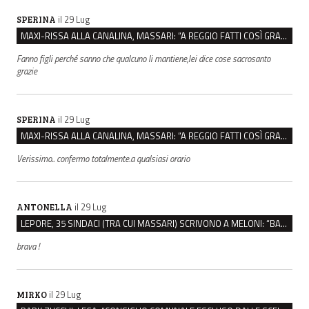
il 29 Lug
SPERINA
MAXI-RISSA ALLA CANALINA, MASSARI: “A REGGIO FATTI COSÌ GRAVI NON DEVONO TROVARE SPAZIO”
Fanno figli perché sanno che qualcuno li mantiene,lei dice cose sacrosanto
grazie
il 29 Lug
SPERINA
MAXI-RISSA ALLA CANALINA, MASSARI: “A REGGIO FATTI COSÌ GRAVI NON DEVONO TROVARE SPAZIO”
Verissimo.. confermo totalmente.a qualsiasi orario
il 29 Lug
ANTONELLA
LEPORE, 35 SINDACI (TRA CUI MASSARI) SCRIVONO A MELONI: “BASTA ATTACCHI ISTITUZIONALI”
brava !
il 29 Lug
MIRKO