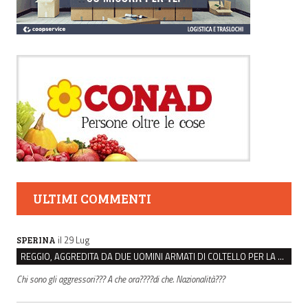
ULTIMI COMMENTI
il 29 Lug
SPERINA
REGGIO, AGGREDITA DA DUE UOMINI ARMATI DI COLTELLO PER LA BORSA: LEI REAGISCE E LI FA SCAPPARE
Chi sono gli aggressori??? A che ora????di che. Nazionalità???