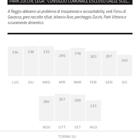
PARK ZUCCHI, LEGA: “CONSIGLIO COMUNALE ESCLUSO DALLE SCELTE, PRETENDIAMO TUTTI GLI ATTI”
A Reggio abbiamo un problema di trasparenza e accountability, vedi Forsu di
Gavassa, gara raccolta rifiuti, bilancio Acer, parcheggio Zucchi, Park Vittoria e
sicuramente dimentico
338
335
334
318
296
287
283
240
LUG
GIU
MAG
APR
MAR
FEB
GEN
DIC
307
299
284
233
NOV
OTT
SET
AGO
TORNA SU