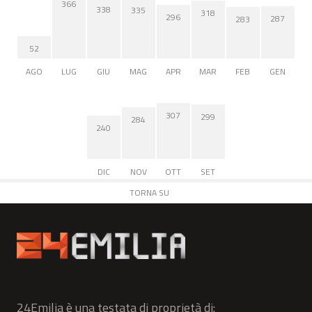
366
338
335
318
296
287
283
52
AGO
LUG
GIU
MAG
APR
MAR
FEB
GEN
307
299
284
240
DIC
NOV
OTT
SET
TORNA SU
24Emilia è una testata di proprietà di: