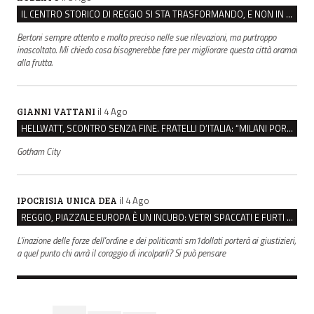
IL CENTRO STORICO DI REGGIO SI STA TRASFORMANDO, E NON IN MEGLIO
Bertoni sempre attento e molto preciso nelle sue rilevazioni, ma purtroppo
inascoltato. Mi chiedo cosa bisognerebbe fare per migliorare questa città oramai
alla frutta.
il 4 Ago
GIANNI VATTANI
HELLWATT, SCONTRO SENZA FINE. FRATELLI D’ITALIA: “MILANI PORTA DOCUMENTI, DE FRANCO INSULTI”
Gotham City
il 4 Ago
IPOCRISIA UNICA DEA
REGGIO, PIAZZALE EUROPA È UN INCUBO: VETRI SPACCATI E FURTI SULLE AUTO IN SOSTA
L'inazione delle forze dell'ordine e dei politicanti sm1dollati porterà ai giustizieri,
a quel punto chi avrà il coraggio di incolparli? Si può pensare