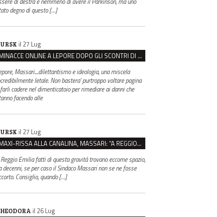
ssere di destra e nemmeno di avere il Parkinson, ma uno
tato degno di questo […]
il 27 Lug
URSK
MINACCE ONLINE A LEPORE DOPO GLI SCONTRI DI BOLOGNA, ASSEGNATA LA SCORTA AL SINDACO
epore, Massari....dilettantismo e ideologia, una miscela
ncredibilmente letale. Non bastera' purtroppo voltare pagina
 farli cadere nel dimenticatoio per rimediare ai danni che
tanno facendo alle
il 27 Lug
URSK
MAXI-RISSA ALLA CANALINA, MASSARI: “A REGGIO FATTI COSÌ GRAVI NON DEVONO TROVARE SPAZIO”
 Reggio Emilia fatti di questa gravità trovano eccome spazio,
a decenni, se per caso il Sindaco Massari non se ne fosse
ccorto. Consiglio, quando […]
il 26 Lug
HEODORA