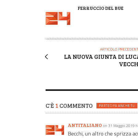
A
FERRUCCIO DEL BUE
U
T
O
R
E
ARTICOLO PRECEDEN
LA NUOVA GIUNTA DI LUC
VECCH
C'È
1
COMMENTO
PARTECIPA ANCHE TU
ANTITALIANO
on 31 Maggio 2019 h
Becchi, un altro che sprizza a