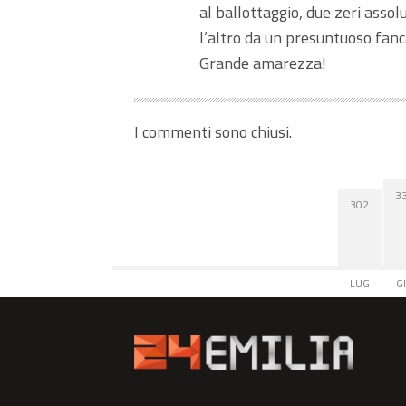
al ballottaggio, due zeri assol
l’altro da un presuntuoso fanc
Grande amarezza!
I commenti sono chiusi.
3
302
LUG
G