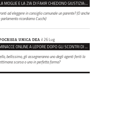
LA MOGLIE E LA ZIA DI FAKIR CHIEDONO GIUSTIZIA: “LA SUA MORTE CRIMINE CONTRO L’UMANITÀ”
ronti ad eleggere in consiglio comunale un parente? (O anche
n parlamento ricordiamo Cucchi)
il 26 Lug
POCRISIA UNICA DEA
MINACCE ONLINE A LEPORE DOPO GLI SCONTRI DI BOLOGNA, ASSEGNATA LA SCORTA AL SINDACO
ello, bellissimo, gli assegneranno uno degli agenti feriti la
ettimana scorsa o uno in perfetta forma?