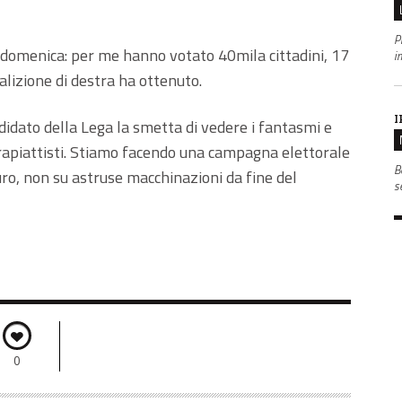
P
 di domenica: per me hanno votato 40mila cittadini, 17
i
oalizione di destra ha ottenuto.
I
didato della Lega la smetta di vedere i fantasmi e
rapiattisti. Stiamo facendo una campagna elettorale
B
turo, non su astruse macchinazioni da fine del
s
0