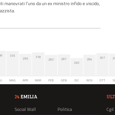
uti manovrati l’uno da un ex ministro infido e viscido,
azzista.
38
335
318
307
2
296
287
284
283
240
IU
MAG
APR
MAR
FEB
GEN
DIC
NOV
OTT
S
24
EMILIA
UL
Social Wall
Politica
Cgil