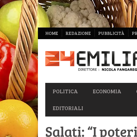
NAVIGAZIONE
HOME
REDAZIONE
PUBBLICITÀ
P
SECONDARIA
NAVIGAZIONE
POLITICA
ECONOMIA
PRIMARIA
EDITORIALI
Salati: “I pote