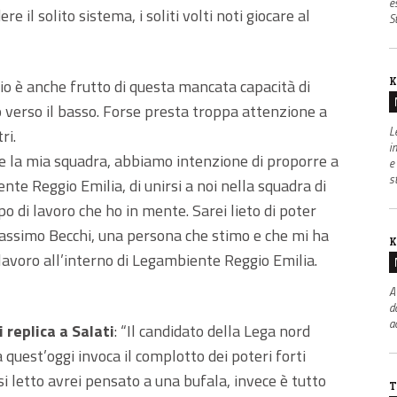
e
re il solito sistema, i soliti volti noti giocare al
S
K
io è anche frutto di questa mancata capacità di
io verso il basso. Forse presta troppa attenzione a
L
ri.
i
io e la mia squadra, abbiamo intenzione di proporre a
e
s
te Reggio Emilia, di unirsi a noi nella squadra di
o di lavoro che ho in mente. Sarei lieto di poter
Massimo Becchi, una persona che stimo e che mi ha
K
 lavoro all’interno di Legambiente Reggio Emilia.
A
d
a
 replica a Salati
: “Il candidato della Lega nord
uest’oggi invoca il complotto dei poteri forti
si letto avrei pensato a una bufala, invece è tutto
T