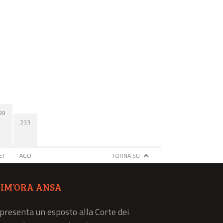
99
233
ET
AGO
TORNA SU
TIM’ORA ANSA
 presenta un esposto alla Corte dei