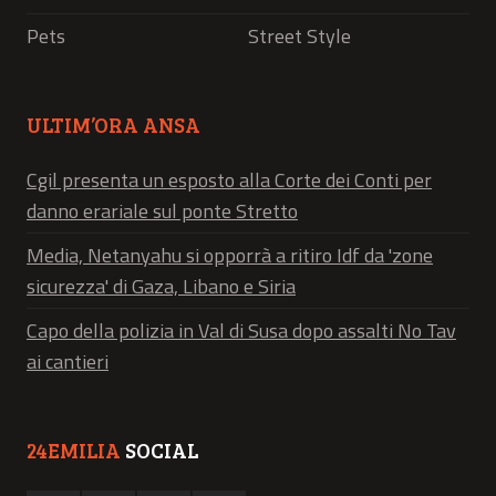
Pets
Street Style
ULTIM’ORA ANSA
Cgil presenta un esposto alla Corte dei Conti per
danno erariale sul ponte Stretto
Media, Netanyahu si opporrà a ritiro Idf da 'zone
sicurezza' di Gaza, Libano e Siria
Capo della polizia in Val di Susa dopo assalti No Tav
ai cantieri
24EMILIA
SOCIAL