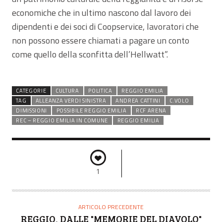
economiche che in ultimo nascono dal lavoro dei
dipendenti e dei soci di Coopservice, lavoratori che
non possono essere chiamati a pagare un conto
come quello della sconfitta dell’Hellwatt”.
CATEGORIE
CULTURA
POLITICA
REGGIO EMILIA
TAG
ALLEANZA VERDI SINISTRA
ANDREA CATTINI
C.VOLO
DIMISSIONI
POSSIBILE REGGIO EMILIA
RCF ARENA
REC – REGGIO EMILIA IN COMUNE
REGGIO EMILIA
1
ARTICOLO PRECEDENTE
REGGIO, DALLE "MEMORIE DEL DIAVOLO"