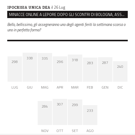
il 26 Lug
IPOCRISIA UNICA DEA
MINACCE ONLINE A LEPORE DOPO GLI SCONTRI DI BOLOGNA, ASSEGNATA LA SCORTA AL SINDACO
Bello, bellissimo, gli assegneranno uno degli agenti feriti la settimana scorsa o
uno in perfetta forma?
338
335
318
298
296
287
283
240
LUG
GIU
MAG
APR
MAR
FEB
GEN
DIC
307
299
284
233
NOV
OTT
SET
AGO