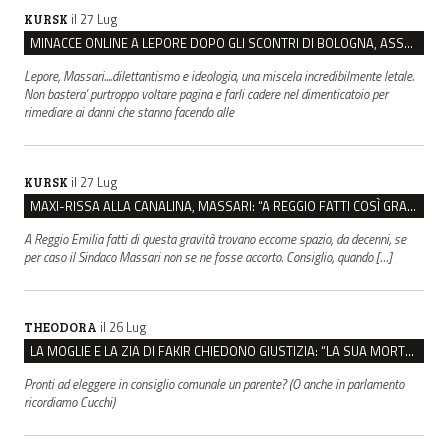
il 27 Lug
KURSK
MINACCE ONLINE A LEPORE DOPO GLI SCONTRI DI BOLOGNA, ASSEGNATA LA SCORTA AL SINDACO
Lepore, Massari....dilettantismo e ideologia, una miscela incredibilmente letale.
Non bastera' purtroppo voltare pagina e farli cadere nel dimenticatoio per
rimediare ai danni che stanno facendo alle
il 27 Lug
KURSK
MAXI-RISSA ALLA CANALINA, MASSARI: “A REGGIO FATTI COSÌ GRAVI NON DEVONO TROVARE SPAZIO”
A Reggio Emilia fatti di questa gravità trovano eccome spazio, da decenni, se
per caso il Sindaco Massari non se ne fosse accorto. Consiglio, quando […]
il 26 Lug
THEODORA
LA MOGLIE E LA ZIA DI FAKIR CHIEDONO GIUSTIZIA: “LA SUA MORTE CRIMINE CONTRO L’UMANITÀ”
Pronti ad eleggere in consiglio comunale un parente? (O anche in parlamento
ricordiamo Cucchi)