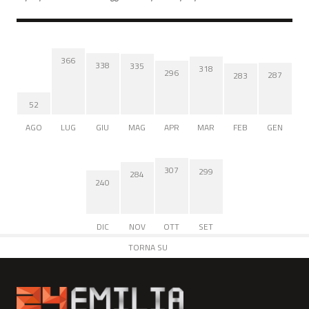
366
338
335
318
296
287
283
52
AGO
LUG
GIU
MAG
APR
MAR
FEB
GEN
307
299
284
240
DIC
NOV
OTT
SET
TORNA SU