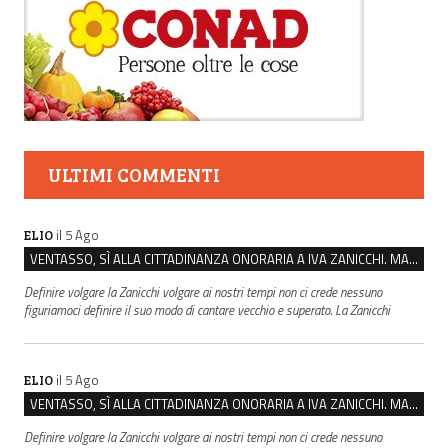
ULTIMI COMMENTI
il 5 Ago
ELIO
VENTASSO, SÌ ALLA CITTADINANZA ONORARIA A IVA ZANICCHI. MA BARGIACCHI: “È DI PESSIMO GUSTO”
Definire volgare la Zanicchi volgare ai nostri tempi non ci crede nessuno
figuriamoci definire il suo modo di cantare vecchio e superato. La Zanicchi
il 5 Ago
ELIO
VENTASSO, SÌ ALLA CITTADINANZA ONORARIA A IVA ZANICCHI. MA BARGIACCHI: “È DI PESSIMO GUSTO”
Definire volgare la Zanicchi volgare ai nostri tempi non ci crede nessuno