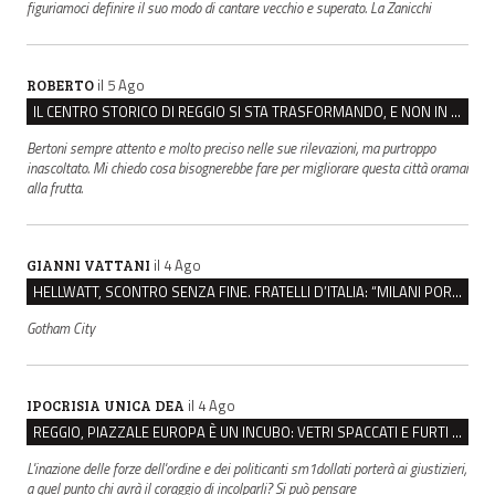
figuriamoci definire il suo modo di cantare vecchio e superato. La Zanicchi
il 5 Ago
ROBERTO
IL CENTRO STORICO DI REGGIO SI STA TRASFORMANDO, E NON IN MEGLIO
Bertoni sempre attento e molto preciso nelle sue rilevazioni, ma purtroppo
inascoltato. Mi chiedo cosa bisognerebbe fare per migliorare questa città oramai
alla frutta.
il 4 Ago
GIANNI VATTANI
HELLWATT, SCONTRO SENZA FINE. FRATELLI D’ITALIA: “MILANI PORTA DOCUMENTI, DE FRANCO INSULTI”
Gotham City
il 4 Ago
IPOCRISIA UNICA DEA
REGGIO, PIAZZALE EUROPA È UN INCUBO: VETRI SPACCATI E FURTI SULLE AUTO IN SOSTA
L'inazione delle forze dell'ordine e dei politicanti sm1dollati porterà ai giustizieri,
a quel punto chi avrà il coraggio di incolparli? Si può pensare