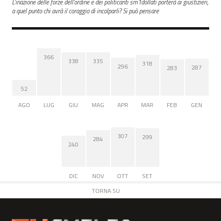
L'inazione delle forze dell'ordine e dei politicanti sm1dollati porterà ai giustizieri,
a quel punto chi avrà il coraggio di incolparli? Si può pensare
366
338
335
318
296
287
283
52
AGO
LUG
GIU
MAG
APR
MAR
FEB
GEN
307
299
284
240
DIC
NOV
OTT
SET
TORNA SU