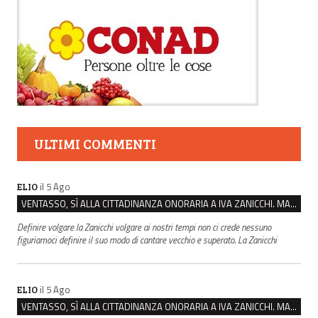
ULTIMI COMMENTI
il 5 Ago
ELIO
VENTASSO, SÌ ALLA CITTADINANZA ONORARIA A IVA ZANICCHI. MA BARGIACCHI: “È DI PESSIMO GUSTO”
Definire volgare la Zanicchi volgare ai nostri tempi non ci crede nessuno
figuriamoci definire il suo modo di cantare vecchio e superato. La Zanicchi
il 5 Ago
ELIO
VENTASSO, SÌ ALLA CITTADINANZA ONORARIA A IVA ZANICCHI. MA BARGIACCHI: “È DI PESSIMO GUSTO”