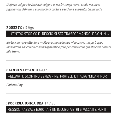
Definire volgare la Zanicchi volgare ai nostri tempi non ci crede nessuno
figuriamoci definire il suo modo di cantare vecchio e superato. La Zanicchi
il 5 Ago
ROBERTO
IL CENTRO STORICO DI REGGIO SI STA TRASFORMANDO, E NON IN MEGLIO
Bertoni sempre attento e molto preciso nelle sue rilevazioni, ma purtroppo
inascoltato. Mi chiedo cosa bisognerebbe fare per migliorare questa città oramai
alla frutta.
il 4 Ago
GIANNI VATTANI
HELLWATT, SCONTRO SENZA FINE. FRATELLI D’ITALIA: “MILANI PORTA DOCUMENTI, DE FRANCO INSULTI”
Gotham City
il 4 Ago
IPOCRISIA UNICA DEA
REGGIO, PIAZZALE EUROPA È UN INCUBO: VETRI SPACCATI E FURTI SULLE AUTO IN SOSTA