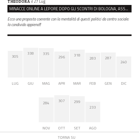
il 27 Lug
THEODORA
MINACCE ONLINE A LEPORE DOPO GLI SCONTRI DI BOLOGNA, ASSEGNATA LA SCORTA AL SINDACO
Ecco una proposta coerente con la mentalità di questi politici da centro sociale:
la condivido appieno!!!
338
335
318
305
296
287
283
240
LUG
GIU
MAG
APR
MAR
FEB
GEN
DIC
307
299
284
233
NOV
OTT
SET
AGO
TORNA SU