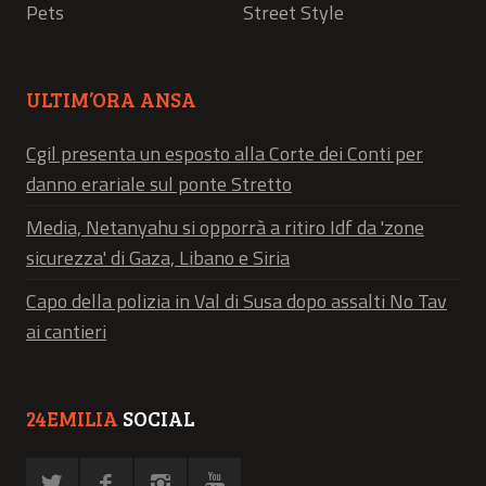
Pets
Street Style
ULTIM’ORA ANSA
Cgil presenta un esposto alla Corte dei Conti per
danno erariale sul ponte Stretto
Media, Netanyahu si opporrà a ritiro Idf da 'zone
sicurezza' di Gaza, Libano e Siria
Capo della polizia in Val di Susa dopo assalti No Tav
ai cantieri
24EMILIA
SOCIAL