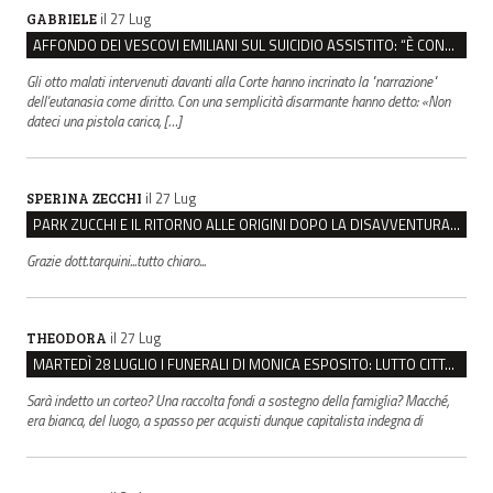
il 27 Lug
GABRIELE
AFFONDO DEI VESCOVI EMILIANI SUL SUICIDIO ASSISTITO: “È CONTRO IL VALORE DELLA PERSONA”
Gli otto malati intervenuti davanti alla Corte hanno incrinato la "narrazione"
dell'eutanasia come diritto. Con una semplicità disarmante hanno detto: «Non
dateci una pistola carica, […]
il 27 Lug
SPERINA ZECCHI
PARK ZUCCHI E IL RITORNO ALLE ORIGINI DOPO LA DISAVVENTURA CON REGGIO EMILIA PARCHEGGI
Grazie dott.tarquini...tutto chiaro...
il 27 Lug
THEODORA
MARTEDÌ 28 LUGLIO I FUNERALI DI MONICA ESPOSITO: LUTTO CITTADINO A MODENA E NONANTOLA
Sarà indetto un corteo? Una raccolta fondi a sostegno della famiglia? Macché,
era bianca, del luogo, a spasso per acquisti dunque capitalista indegna di