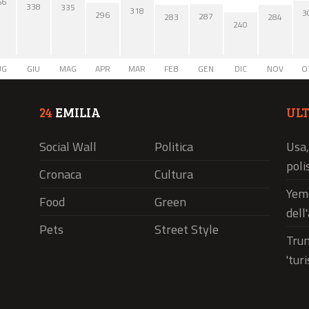
66
338
335
318
3
296
287
284
283
240
UG
GIU
MAG
APR
MAR
FEB
GEN
DIC
NOV
O
24
EMILIA
UL
Social Wall
Politica
Usa,
polis
Cronaca
Cultura
Yeme
Food
Green
dell
Pets
Street Style
Trum
'tur