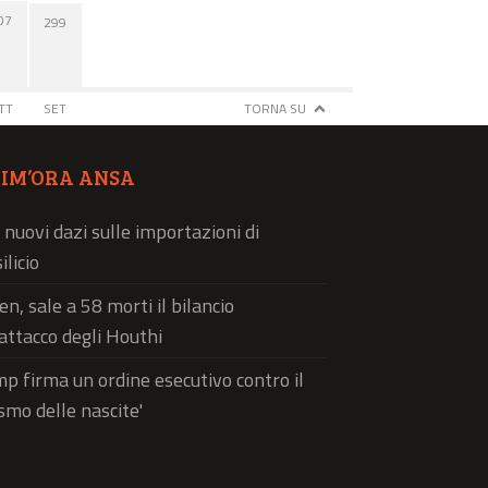
07
299
TT
SET
TORNA SU
TIM’ORA ANSA
 nuovi dazi sulle importazioni di
ilicio
n, sale a 58 morti il bilancio
'attacco degli Houthi
p firma un ordine esecutivo contro il
ismo delle nascite'