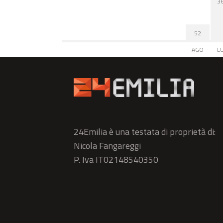
3
52
AGO
L
24Emilia è una testata di proprietà di:
Nicola Fangareggi
P. Iva IT02148540350