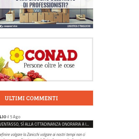
ULTIMI COMMENTI
il 5 Ago
LIO
VENTASSO, SÌ ALLA CITTADINANZA ONORARIA A IVA ZANICCHI. MA BARGIACCHI: “È DI PESSIMO GUSTO”
efinire volgare la Zanicchi volgare ai nostri tempi non ci