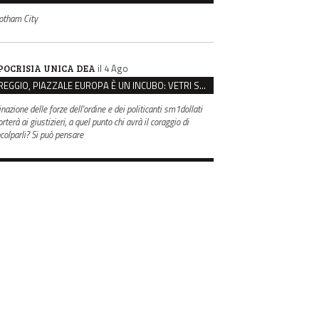
otham City
il 4 Ago
POCRISIA UNICA DEA
REGGIO, PIAZZALE EUROPA È UN INCUBO: VETRI SPACCATI E FURTI SULLE AUTO IN SOSTA
inazione delle forze dell'ordine e dei politicanti sm1dollati
rterà ai giustizieri, a quel punto chi avrà il coraggio di
ncolparli? Si può pensare