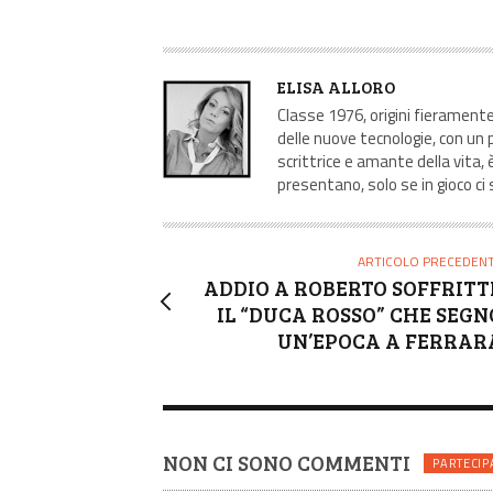
A
ELISA ALLORO
U
Classe 1976, origini fierament
T
delle nuove tecnologie, con un 
scrittrice e amante della vita,
O
presentano, solo se in gioco ci 
R
E
ARTICOLO PRECEDEN
ADDIO A ROBERTO SOFFRITTI
IL “DUCA ROSSO” CHE SEGN
UN’EPOCA A FERRAR
NON CI SONO COMMENTI
PARTECIP