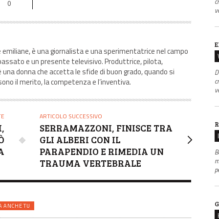
c
0
v
E
e emiliane, è una giornalista e una sperimentatrice nel campo
passato e un presente televisivo. Produttrice, pilota,
 è una donna che accetta le sfide di buon grado, quando si
D
c
sono il merito, la competenza e l’inventiva.
v
TE
ARTICOLO SUCCESSIVO
R
,
SERRAMAZZONI, FINISCE TRA
Ò
GLI ALBERI CON IL
A
PARAPENDIO E RIMEDIA UN
B
m
TRAUMA VERTEBRALE
p
G
A ANCHE TU