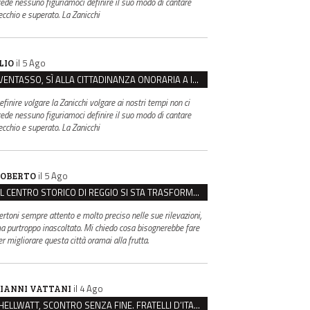
rede nessuno figuriamoci definire il suo modo di cantare
ecchio e superato. La Zanicchi
il 5 Ago
LIO
VENTASSO, SÌ ALLA CITTADINANZA ONORARIA A IVA ZANICCHI. MA BARGIACCHI: “È DI PESSIMO GUSTO”
efinire volgare la Zanicchi volgare ai nostri tempi non ci
rede nessuno figuriamoci definire il suo modo di cantare
ecchio e superato. La Zanicchi
il 5 Ago
OBERTO
IL CENTRO STORICO DI REGGIO SI STA TRASFORMANDO, E NON IN MEGLIO
ertoni sempre attento e molto preciso nelle sue rilevazioni,
a purtroppo inascoltato. Mi chiedo cosa bisognerebbe fare
er migliorare questa città oramai alla frutta.
il 4 Ago
IANNI VATTANI
HELLWATT, SCONTRO SENZA FINE. FRATELLI D’ITALIA: “MILANI PORTA DOCUMENTI, DE FRANCO INSULTI”