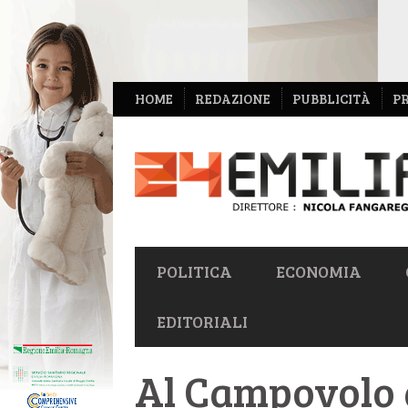
NAVIGAZIONE
HOME
REDAZIONE
PUBBLICITÀ
P
SECONDARIA
NAVIGAZIONE
POLITICA
ECONOMIA
PRIMARIA
EDITORIALI
Al Campovolo 