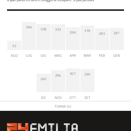
366
338
335
318
296
287
283
52
AGO
LUG
GIU
MAG
APR
MAR
FEB
GEN
307
299
284
240
DIC
NOV
OTT
SET
TORNA SU