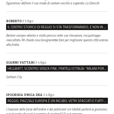
figuriamoci definire il suo modo di cantare vecchio e superato. La Zanicchi
il 5 Ago
ROBERTO
IL CENTRO STORICO DI REGGIO SI STA TRASFORMANDO, E NON IN MEGLIO
Bertoni sempre attento e molto preciso nelle sue rilevazioni, ma purtroppo
inascoltato. Mi chiedo cosa bisognerebbe fare per migliorare questa città oramai
alla frutta.
il 4 Ago
GIANNI VATTANI
HELLWATT, SCONTRO SENZA FINE. FRATELLI D’ITALIA: “MILANI PORTA DOCUMENTI, DE FRANCO INSULTI”
Gotham City
il 4 Ago
IPOCRISIA UNICA DEA
REGGIO, PIAZZALE EUROPA È UN INCUBO: VETRI SPACCATI E FURTI SULLE AUTO IN SOSTA
L'inazione delle forze dell'ordine e dei politicanti sm1dollati porterà ai giustizieri,
a quel punto chi avrà il coraggio di incolparli? Si può pensare