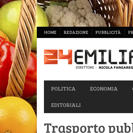
NAVIGAZIONE
HOME
REDAZIONE
PUBBLICITÀ
P
SECONDARIA
NAVIGAZIONE
POLITICA
ECONOMIA
PRIMARIA
EDITORIALI
Trasporto pubb