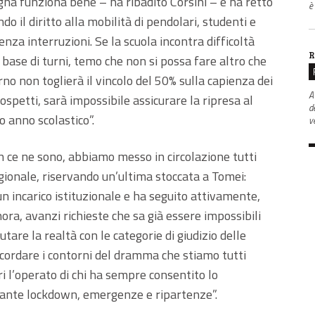
gna funziona bene – ha ribadito Corsini – e ha retto
è
o il diritto alla mobilità di pendolari, studenti e
senza interruzioni. Se la scuola incontra difficoltà
R
 base di turni, temo che non si possa fare altro che
no non toglierà il vincolo del 50% sulla capienza dei
A
spetti, sarà impossibile assicurare la ripresa al
d
o anno scolastico”.
v
n ce ne sono, abbiamo messo in circolazione tutti
egionale, riservando un’ultima stoccata a Tomei:
n incarico istituzionale e ha seguito attivamente,
finora, avanzi richieste che sa già essere impossibili
tare la realtà con le categorie di giudizio delle
icordare i contorni del dramma che stiamo tutti
i l’operato di chi ha sempre consentito lo
tante lockdown, emergenze e ripartenze”.