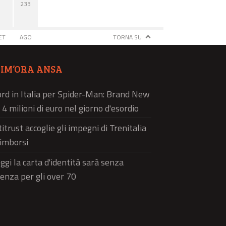
233
ET
AGO
TORNA SU
TIM’ORA ANSA
rd in Italia per Spider-Man: Brand New
 4 milioni di euro nel giorno d'esordio
titrust accoglie gli impegni di Trenitalia
rimborsi
ggi la carta d'identità sarà senza
enza per gli over 70