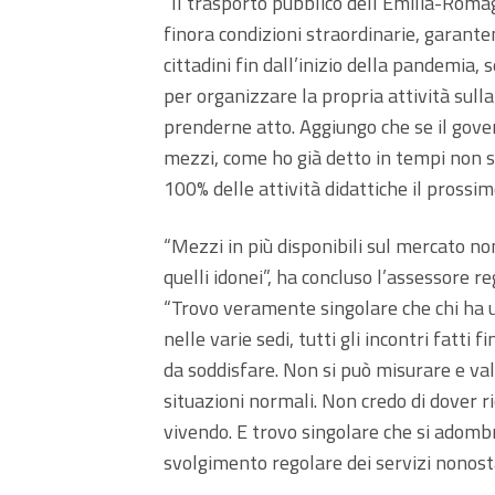
“Il trasporto pubblico dell’Emilia-Roma
finora condizioni straordinarie, garantend
cittadini fin dall’inizio della pandemia, 
per organizzare la propria attività sulla
prenderne atto. Aggiungo che se il gover
mezzi, come ho già detto in tempi non so
100% delle attività didattiche il prossim
“Mezzi in più disponibili sul mercato no
quelli idonei”, ha concluso l’assessore r
“Trovo veramente singolare che chi ha u
nelle varie sedi, tutti gli incontri fatti 
da soddisfare. Non si può misurare e valu
situazioni normali. Non credo di dover r
vivendo. E trovo singolare che si adombr
svolgimento regolare dei servizi nonos