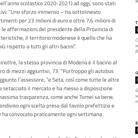
an
 dell’anno scolastico 2020-2021) ad oggi, sono stati
tivi: “Uno sforzo immenso – ha sottolineato
imenti per 23 milioni di euro e oltre 7,6 milioni di
T
i le affermazioni del presidente della Provincia di
teristiche, il territorio modenese è quello che ha
C
ù rispetto a tutti gli altri bacini”.
r
f
noltre, la stessa provincia di Modena è il bacino al
ro di mezzi aggiuntivi, 73: “Purtroppo gli autobus
G
iunto l’assessore, “e Seta, così come tutte le altre
a setacciato il mercato e ha messo a disposizione
G
a massima trasparenza, come anche Tomei sa bene,
s
m
condiviso ogni scelta presa dal tavolo prefettizio e
ne ha convocato praticamente ogni settimana
K