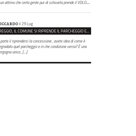
 un attimo che certa gente pur di schivarla prende il VOLO......
il 29 Lug
ICCARDO
REGGIO, IL COMUNE SI RIPRENDE IL PARCHEGGIO EX CASERMA ZUCCHI PER 4,6 MILIONI
 parte il riprendersi la concessione , avete idea di come è
egradato quel parcheggio e in che condizione versa? È una
ergogna unica , […]