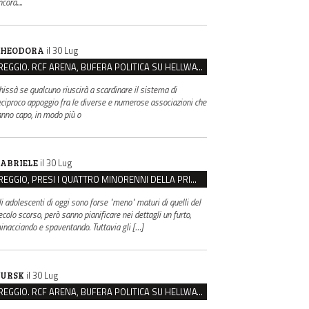
cora....
il 30 Lug
HEODORA
REGGIO. RCF ARENA, BUFERA POLITICA SU HELLWATT FESTIVAL
hissà se qualcuno riuscirà a scardinare il sistema di
eciproco appoggio fra le diverse e numerose associazioni che
anno capo, in modo più o
il 30 Lug
ABRIELE
REGGIO, PRESI I QUATTRO MINORENNI DELLA PRIMA RAPINA ALLA FARMACIA DI COVIOLO
li adolescenti di oggi sono forse "meno" maturi di quelli del
ecolo scorso, però sanno pianificare nei dettagli un furto,
inacciando e spaventando. Tuttavia gli […]
il 30 Lug
URSK
REGGIO. RCF ARENA, BUFERA POLITICA SU HELLWATT FESTIVAL