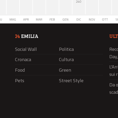
240
IU
MAG
APR
MAR
FEB
GEN
DIC
NOV
OTT
S
24
EMILIA
UL
Social Wall
Politica
Reco
Day,
Cronaca
Cultura
L'An
Food
Green
sui 
Pets
Street Style
Da o
scad