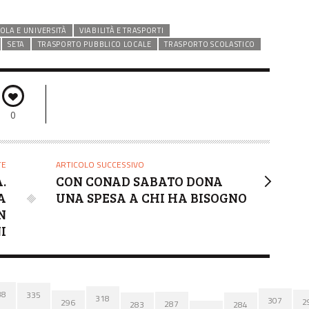
OLA E UNIVERSITÀ
VIABILITÀ E TRASPORTI
SETA
TRASPORTO PUBBLICO LOCALE
TRASPORTO SCOLASTICO
0
TE
ARTICOLO SUCCESSIVO
.
CON CONAD SABATO DONA
A
UNA SPESA A CHI HA BISOGNO
N
I
38
335
318
307
2
296
287
284
283