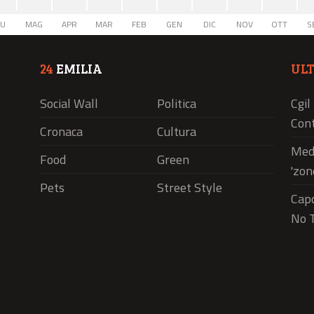
IU
MAG
APR
MAR
FEB
GEN
DIC
NOV
OTT
S
24
EMILIA
UL
Social Wall
Politica
Cgil
Cont
Cronaca
Cultura
Medi
Food
Green
'zon
Pets
Street Style
Capo
No T