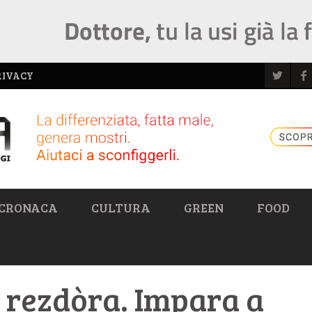
RIVACY
CRONACA
CULTURA
GREEN
FOOD
 rezdòra. Impara a