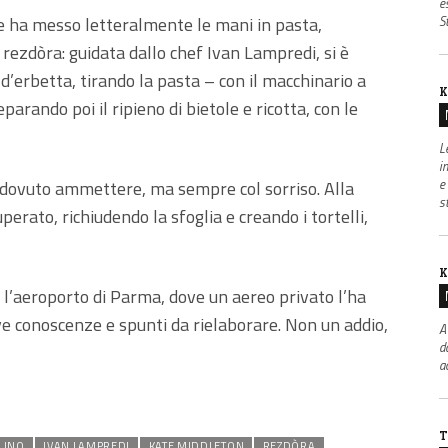
e
 ha messo letteralmente le mani in pasta,
S
ezdòra: guidata dallo chef Ivan Lampredi, si è
 d’erbetta, tirando la pasta – con il macchinario a
K
parando poi il ripieno di bietole e ricotta, con le
L
i
e
ha dovuto ammettere, ma sempre col sorriso. Alla
s
perato, richiudendo la sfoglia e creando i tortelli,
K
r l’aeroporto di Parma, dove un aereo privato l’ha
ve conoscenze e spunti da rielaborare. Non un addio,
A
d
a
T
LINO
IVAN LAMPREDI
KATE MIDDLETON
REZDÒRA