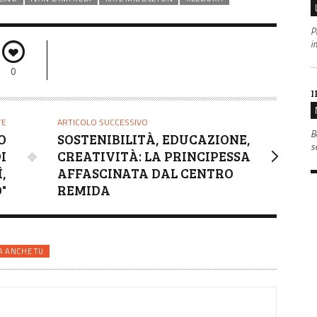
P
i
0
I
TE
ARTICOLO SUCCESSIVO
B
O
SOSTENIBILITÀ, EDUCAZIONE,
s
I
CREATIVITÀ: LA PRINCIPESSA
,
AFFASCINATA DAL CENTRO
"
REMIDA
A ANCHE TU