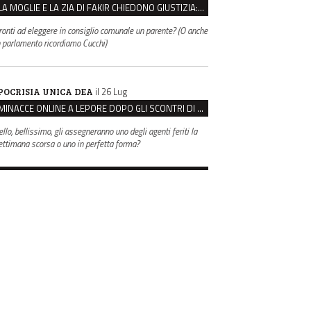
LA MOGLIE E LA ZIA DI FAKIR CHIEDONO GIUSTIZIA: “LA SUA MORTE CRIMINE CONTRO L’UMANITÀ”
ronti ad eleggere in consiglio comunale un parente? (O anche
n parlamento ricordiamo Cucchi)
il 26 Lug
POCRISIA UNICA DEA
MINACCE ONLINE A LEPORE DOPO GLI SCONTRI DI BOLOGNA, ASSEGNATA LA SCORTA AL SINDACO
ello, bellissimo, gli assegneranno uno degli agenti feriti la
ettimana scorsa o uno in perfetta forma?