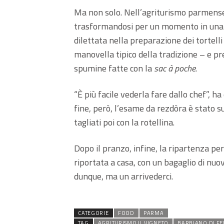
Ma non solo. Nell’agriturismo parmense
trasformandosi per un momento in una r
dilettata nella preparazione dei tortelli
manovella tipico della tradizione – e pre
spumine fatte con la
sac à poche
.
“È più facile vederla fare dallo chef”, 
fine, però, l’esame da rezdòra è stato su
tagliati poi con la rotellina.
Dopo il pranzo, infine, la ripartenza pe
riportata a casa, con un bagaglio di nuo
dunque, ma un arrivederci.
CATEGORIE
FOOD
PARMA
TAG
AGRITURISMO IL VIGNETO
BARBIANO DI FE