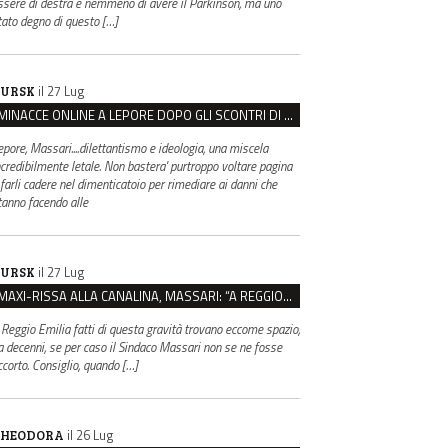
ssere di destra e nemmeno di avere il Parkinson, ma uno
tato degno di questo […]
il 27 Lug
URSK
MINACCE ONLINE A LEPORE DOPO GLI SCONTRI DI BOLOGNA, ASSEGNATA LA SCORTA AL SINDACO
epore, Massari....dilettantismo e ideologia, una miscela
ncredibilmente letale. Non bastera' purtroppo voltare pagina
 farli cadere nel dimenticatoio per rimediare ai danni che
tanno facendo alle
il 27 Lug
URSK
MAXI-RISSA ALLA CANALINA, MASSARI: “A REGGIO FATTI COSÌ GRAVI NON DEVONO TROVARE SPAZIO”
 Reggio Emilia fatti di questa gravità trovano eccome spazio,
a decenni, se per caso il Sindaco Massari non se ne fosse
ccorto. Consiglio, quando […]
il 26 Lug
HEODORA