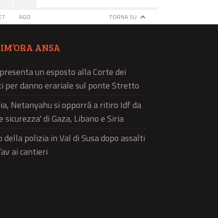
ET
AGO
TORNA SU
TIM’ORA ANSA
 presenta un esposto alla Corte dei
i per danno erariale sul ponte Stretto
a, Netanyahu si opporrà a ritiro Idf da
e sicurezza' di Gaza, Libano e Siria
 della polizia in Val di Susa dopo assalti
av ai cantieri