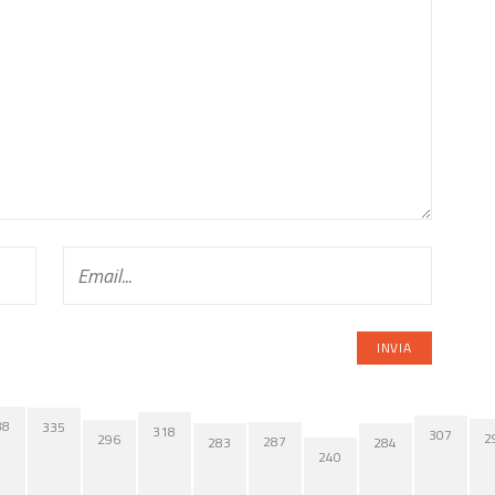
38
335
318
307
2
296
287
284
283
240