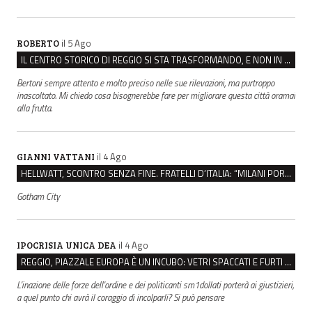
il 5 Ago
ROBERTO
IL CENTRO STORICO DI REGGIO SI STA TRASFORMANDO, E NON IN MEGLIO
Bertoni sempre attento e molto preciso nelle sue rilevazioni, ma purtroppo
inascoltato. Mi chiedo cosa bisognerebbe fare per migliorare questa città oramai
alla frutta.
il 4 Ago
GIANNI VATTANI
HELLWATT, SCONTRO SENZA FINE. FRATELLI D’ITALIA: “MILANI PORTA DOCUMENTI, DE FRANCO INSULTI”
Gotham City
il 4 Ago
IPOCRISIA UNICA DEA
REGGIO, PIAZZALE EUROPA È UN INCUBO: VETRI SPACCATI E FURTI SULLE AUTO IN SOSTA
L'inazione delle forze dell'ordine e dei politicanti sm1dollati porterà ai giustizieri,
a quel punto chi avrà il coraggio di incolparli? Si può pensare