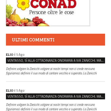
ULTIMI COMMENTI
il 5 Ago
ELIO
VENTASSO, SÌ ALLA CITTADINANZA ONORARIA A IVA ZANICCHI. MA BARGIACCHI: “È DI PESSIMO GUSTO”
Definire volgare la Zanicchi volgare ai nostri tempi non ci crede nessuno
figuriamoci definire il suo modo di cantare vecchio e superato. La Zanicchi
il 5 Ago
ELIO
VENTASSO, SÌ ALLA CITTADINANZA ONORARIA A IVA ZANICCHI. MA BARGIACCHI: “È DI PESSIMO GUSTO”
Definire volgare la Zanicchi volgare ai nostri tempi non ci crede nessuno
figuriamoci definire il suo modo di cantare vecchio e superato. La Zanicchi