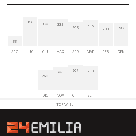
366
338
335
318
296
287
283
55
AGO
LUG
GIU
MAG
APR
MAR
FEB
GEN
307
299
284
240
DIC
NOV
OTT
SET
TORNA SU