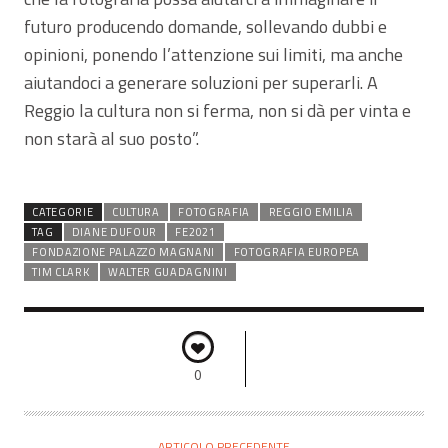
futuro producendo domande, sollevando dubbi e
opinioni, ponendo l’attenzione sui limiti, ma anche
aiutandoci a generare soluzioni per superarli. A
Reggio la cultura non si ferma, non si dà per vinta e
non starà al suo posto”.
CATEGORIE
CULTURA
FOTOGRAFIA
REGGIO EMILIA
TAG
DIANE DUFOUR
FE2021
FONDAZIONE PALAZZO MAGNANI
FOTOGRAFIA EUROPEA
TIM CLARK
WALTER GUADAGNINI
0
ARTICOLO PRECEDENTE