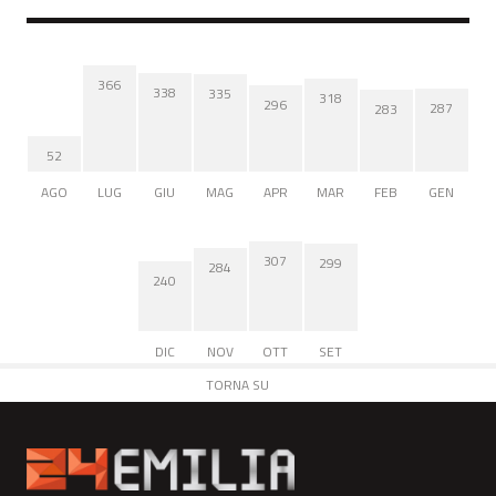
366
338
335
318
296
287
283
52
AGO
LUG
GIU
MAG
APR
MAR
FEB
GEN
307
299
284
240
DIC
NOV
OTT
SET
TORNA SU