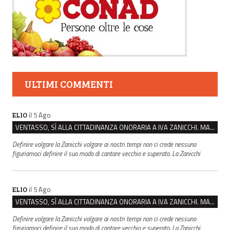
ULTIMI COMMENTI
il 5 Ago
ELIO
VENTASSO, SÌ ALLA CITTADINANZA ONORARIA A IVA ZANICCHI. MA BARGIACCHI: “È DI PESSIMO GUSTO”
Definire volgare la Zanicchi volgare ai nostri tempi non ci crede nessuno
figuriamoci definire il suo modo di cantare vecchio e superato. La Zanicchi
il 5 Ago
ELIO
VENTASSO, SÌ ALLA CITTADINANZA ONORARIA A IVA ZANICCHI. MA BARGIACCHI: “È DI PESSIMO GUSTO”
Definire volgare la Zanicchi volgare ai nostri tempi non ci crede nessuno
figuriamoci definire il suo modo di cantare vecchio e superato. La Zanicchi