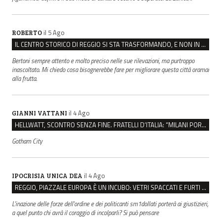
il 5 Ago
ROBERTO
IL CENTRO STORICO DI REGGIO SI STA TRASFORMANDO, E NON IN MEGLIO
Bertoni sempre attento e molto preciso nelle sue rilevazioni, ma purtroppo
inascoltato. Mi chiedo cosa bisognerebbe fare per migliorare questa città oramai
alla frutta.
il 4 Ago
GIANNI VATTANI
HELLWATT, SCONTRO SENZA FINE. FRATELLI D’ITALIA: “MILANI PORTA DOCUMENTI, DE FRANCO INSULTI”
Gotham City
il 4 Ago
IPOCRISIA UNICA DEA
REGGIO, PIAZZALE EUROPA È UN INCUBO: VETRI SPACCATI E FURTI SULLE AUTO IN SOSTA
L'inazione delle forze dell'ordine e dei politicanti sm1dollati porterà ai giustizieri,
a quel punto chi avrà il coraggio di incolparli? Si può pensare