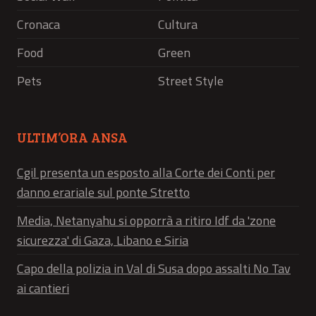
Cronaca
Cultura
Food
Green
Pets
Street Style
ULTIM’ORA ANSA
Cgil presenta un esposto alla Corte dei Conti per
danno erariale sul ponte Stretto
Media, Netanyahu si opporrà a ritiro Idf da 'zone
sicurezza' di Gaza, Libano e Siria
Capo della polizia in Val di Susa dopo assalti No Tav
ai cantieri