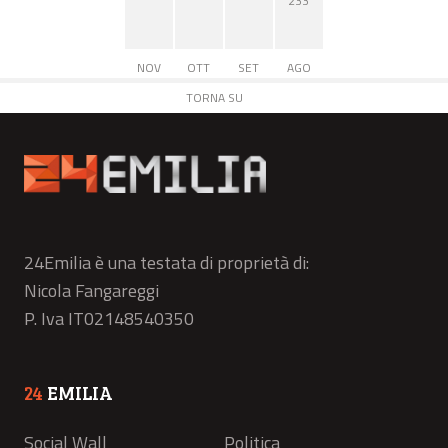
233
NOV
OTT
SET
AGO
TORNA SU
24Emilia è una testata di proprietà di:
Nicola Fangareggi
P. Iva IT02148540350
24
EMILIA
Social Wall
Politica