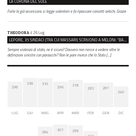
LA CORONA DEL SOLE
Forte la già assessora: si legge volentieri e fa ripassare concetti antichi. Grazie
il 26 Lug
THEODORA
LEPORE, 35 SINDACI (TRA CUI MASSARI) SCRIVONO A MELONI: “BASTA ATTACCHI ISTITUZIONALI”
Sempre violenza di stato, ne è sicura? Davvero non riesce a vedere oltre le
definizioni sinistre con paraocchi? Non le pare invece che lo Stato […]
338
335
318
298
296
287
283
240
LUG
GIU
MAG
APR
MAR
FEB
GEN
DIC
307
299
284