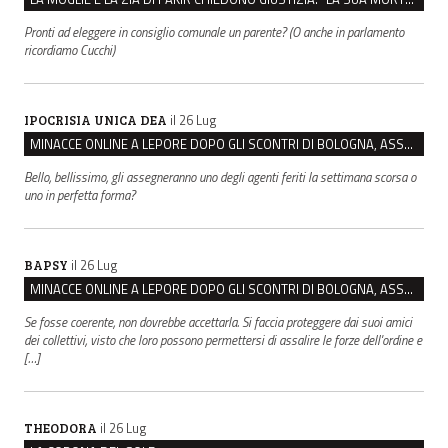
Pronti ad eleggere in consiglio comunale un parente? (O anche in parlamento
ricordiamo Cucchi)
il 26 Lug
IPOCRISIA UNICA DEA
MINACCE ONLINE A LEPORE DOPO GLI SCONTRI DI BOLOGNA, ASSEGNATA LA SCORTA AL SINDACO
Bello, bellissimo, gli assegneranno uno degli agenti feriti la settimana scorsa o
uno in perfetta forma?
il 26 Lug
BAPSY
MINACCE ONLINE A LEPORE DOPO GLI SCONTRI DI BOLOGNA, ASSEGNATA LA SCORTA AL SINDACO
Se fosse coerente, non dovrebbe accettarla. Si faccia proteggere dai suoi amici
dei collettivi, visto che loro possono permettersi di assalire le forze dell'ordine e
[…]
il 26 Lug
THEODORA