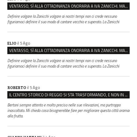
VENTASSO, SÌ ALLA CITTADINANZA ONORARIA A IVA ZANICCHI. MA BARGIACCHI: “È DI PESSIMO GUSTO”
Definire volgare la Zanicchi volgare ai nostri tempi non ci crede nessuno
figuriamoci definire il suo modo di cantare vecchio e superato. La Zanicchi
il 5 Ago
ELIO
VENTASSO, SÌ ALLA CITTADINANZA ONORARIA A IVA ZANICCHI. MA BARGIACCHI: “È DI PESSIMO GUSTO”
Definire volgare la Zanicchi volgare ai nostri tempi non ci crede nessuno
figuriamoci definire il suo modo di cantare vecchio e superato. La Zanicchi
il 5 Ago
ROBERTO
IL CENTRO STORICO DI REGGIO SI STA TRASFORMANDO, E NON IN MEGLIO
Bertoni sempre attento e molto preciso nelle sue rilevazioni, ma purtroppo
inascoltato. Mi chiedo cosa bisognerebbe fare per migliorare questa città oramai
alla frutta.