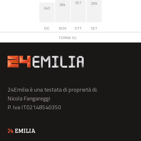
307
299
284
240
DIC
NOV
OTT
SET
TORNA SU
24Emilia è una testata di proprietà di:
Nicola Fangareggi
P. Iva IT02148540350
24
EMILIA