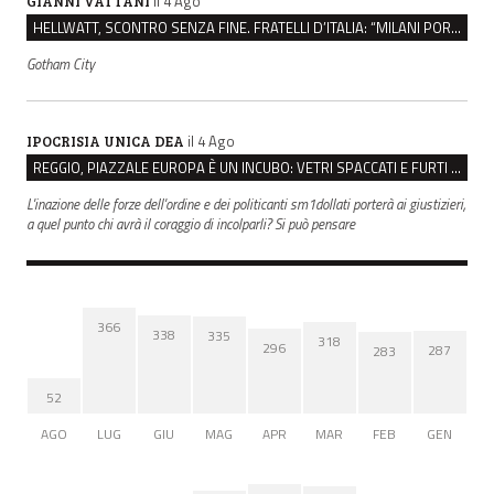
il 4 Ago
GIANNI VATTANI
HELLWATT, SCONTRO SENZA FINE. FRATELLI D’ITALIA: “MILANI PORTA DOCUMENTI, DE FRANCO INSULTI”
Gotham City
il 4 Ago
IPOCRISIA UNICA DEA
REGGIO, PIAZZALE EUROPA È UN INCUBO: VETRI SPACCATI E FURTI SULLE AUTO IN SOSTA
L'inazione delle forze dell'ordine e dei politicanti sm1dollati porterà ai giustizieri,
a quel punto chi avrà il coraggio di incolparli? Si può pensare
366
338
335
318
296
287
283
52
AGO
LUG
GIU
MAG
APR
MAR
FEB
GEN