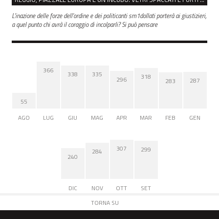
L'inazione delle forze dell'ordine e dei politicanti sm1dollati porterà ai giustizieri,
a quel punto chi avrà il coraggio di incolparli? Si può pensare
366
338
335
318
296
287
283
55
AGO
LUG
GIU
MAG
APR
MAR
FEB
GEN
307
299
284
240
DIC
NOV
OTT
SET
TORNA SU