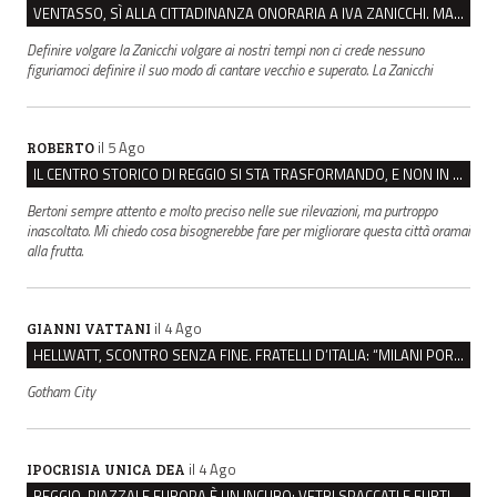
VENTASSO, SÌ ALLA CITTADINANZA ONORARIA A IVA ZANICCHI. MA BARGIACCHI: “È DI PESSIMO GUSTO”
Definire volgare la Zanicchi volgare ai nostri tempi non ci crede nessuno
figuriamoci definire il suo modo di cantare vecchio e superato. La Zanicchi
il 5 Ago
ROBERTO
IL CENTRO STORICO DI REGGIO SI STA TRASFORMANDO, E NON IN MEGLIO
Bertoni sempre attento e molto preciso nelle sue rilevazioni, ma purtroppo
inascoltato. Mi chiedo cosa bisognerebbe fare per migliorare questa città oramai
alla frutta.
il 4 Ago
GIANNI VATTANI
HELLWATT, SCONTRO SENZA FINE. FRATELLI D’ITALIA: “MILANI PORTA DOCUMENTI, DE FRANCO INSULTI”
Gotham City
il 4 Ago
IPOCRISIA UNICA DEA
REGGIO, PIAZZALE EUROPA È UN INCUBO: VETRI SPACCATI E FURTI SULLE AUTO IN SOSTA