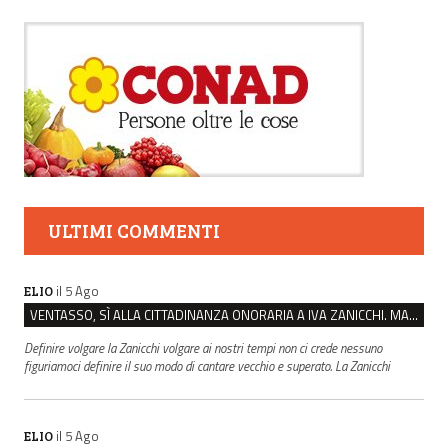
ULTIMI COMMENTI
il 5 Ago
ELIO
VENTASSO, SÌ ALLA CITTADINANZA ONORARIA A IVA ZANICCHI. MA BARGIACCHI: “È DI PESSIMO GUSTO”
Definire volgare la Zanicchi volgare ai nostri tempi non ci crede nessuno
figuriamoci definire il suo modo di cantare vecchio e superato. La Zanicchi
il 5 Ago
ELIO