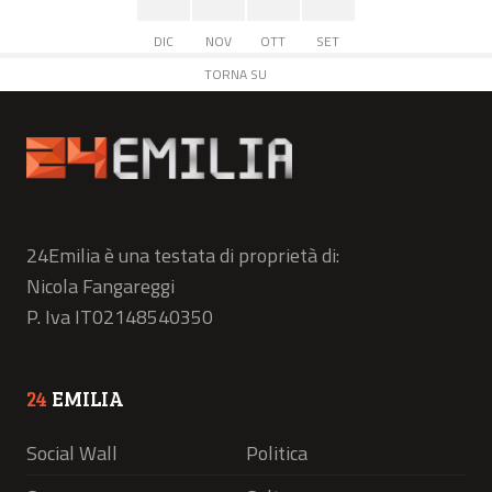
DIC
NOV
OTT
SET
TORNA SU
24Emilia è una testata di proprietà di:
Nicola Fangareggi
P. Iva IT02148540350
24
EMILIA
Social Wall
Politica