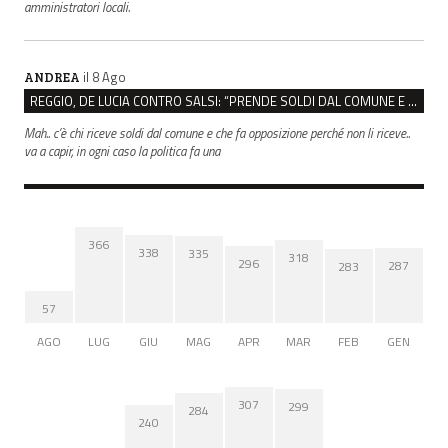
amministratori locali.
il 8 Ago
ANDREA
REGGIO, DE LUCIA CONTRO SALSI: “PRENDE SOLDI DAL COMUNE E DIFFONDE FAKE NEWS”
Mah.. c’è chi riceve soldi dal comune e che fa opposizione perché non li riceve..
va a capir, in ogni caso la politica fa una
366
338
335
318
296
287
283
57
AGO
LUG
GIU
MAG
APR
MAR
FEB
GEN
307
299
284
240