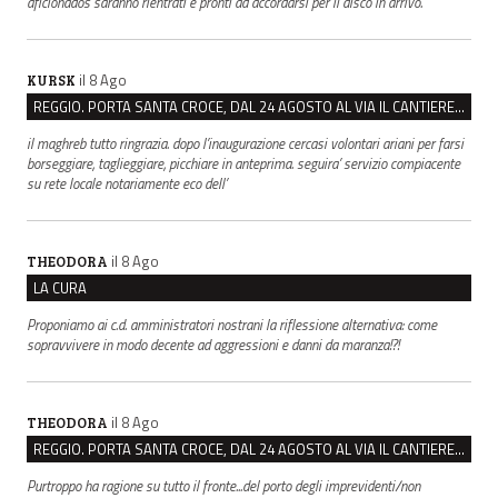
aficionados saranno rientrati e pronti ad accordarsi per il disco in arrivo.
il 8 Ago
KURSK
REGGIO. PORTA SANTA CROCE, DAL 24 AGOSTO AL VIA IL CANTIERE PER IL NUOVO COLLETTORE FOGNARIO
il maghreb tutto ringrazia. dopo l’inaugurazione cercasi volontari ariani per farsi
borseggiare, taglieggiare, picchiare in anteprima. seguira’ servizio compiacente
su rete locale notariamente eco dell’
il 8 Ago
THEODORA
LA CURA
Proponiamo ai c.d. amministratori nostrani la riflessione alternativa: come
sopravvivere in modo decente ad aggressioni e danni da maranza!?!
il 8 Ago
THEODORA
REGGIO. PORTA SANTA CROCE, DAL 24 AGOSTO AL VIA IL CANTIERE PER IL NUOVO COLLETTORE FOGNARIO
Purtroppo ha ragione su tutto il fronte...del porto degli imprevidenti/non