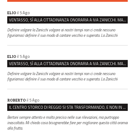
il 5 Ago
ELIO
VENTASSO, SÌ ALLA CITTADINANZA ONORARIA A IVA ZANICCHI. MA BARGIACCHI: “È DI PESSIMO GUSTO”
Definire volgare la Zanicchi volgare ai nostri tempi non ci crede nessuno
figuriamoci definire il suo modo di cantare vecchio e superato. La Zanicchi
il 5 Ago
ELIO
VENTASSO, SÌ ALLA CITTADINANZA ONORARIA A IVA ZANICCHI. MA BARGIACCHI: “È DI PESSIMO GUSTO”
Definire volgare la Zanicchi volgare ai nostri tempi non ci crede nessuno
figuriamoci definire il suo modo di cantare vecchio e superato. La Zanicchi
il 5 Ago
ROBERTO
IL CENTRO STORICO DI REGGIO SI STA TRASFORMANDO, E NON IN MEGLIO
Bertoni sempre attento e molto preciso nelle sue rilevazioni, ma purtroppo
inascoltato. Mi chiedo cosa bisognerebbe fare per migliorare questa città oramai
alla frutta.