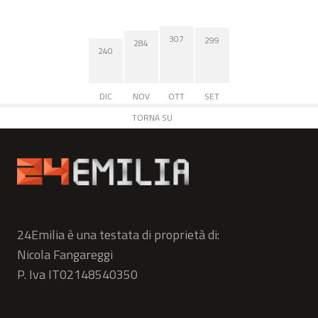
307
299
284
240
DIC
NOV
OTT
SET
TORNA SU
24Emilia è una testata di proprietà di:
Nicola Fangareggi
P. Iva IT02148540350