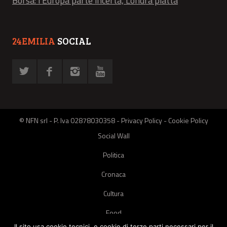
Borsa: l'Europa parte incerta, Londra piatta
24EMILIA
SOCIAL
© NFN srl - P. Iva 02878030358 -
Privacy Policy
-
Cookie Policy
Social Wall
Politica
Cronaca
Cultura
Food
Il sito usa cookie tecnici, e cookie di terze parti necessari per il