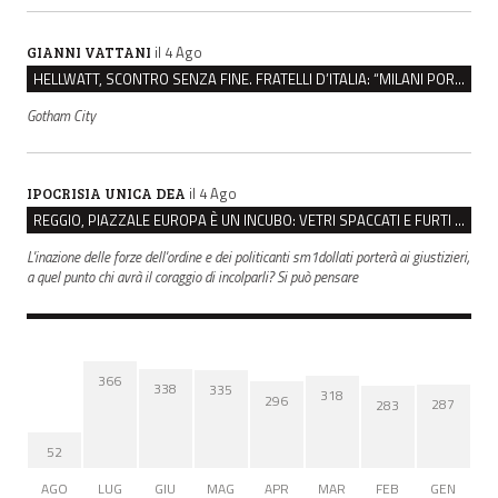
il 4 Ago
GIANNI VATTANI
HELLWATT, SCONTRO SENZA FINE. FRATELLI D’ITALIA: “MILANI PORTA DOCUMENTI, DE FRANCO INSULTI”
Gotham City
il 4 Ago
IPOCRISIA UNICA DEA
REGGIO, PIAZZALE EUROPA È UN INCUBO: VETRI SPACCATI E FURTI SULLE AUTO IN SOSTA
L'inazione delle forze dell'ordine e dei politicanti sm1dollati porterà ai giustizieri,
a quel punto chi avrà il coraggio di incolparli? Si può pensare
366
338
335
318
296
287
283
52
AGO
LUG
GIU
MAG
APR
MAR
FEB
GEN