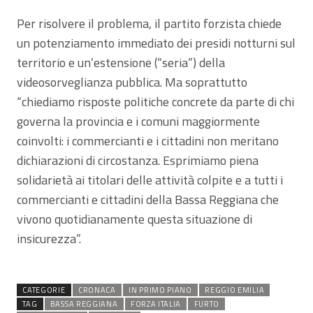
Per risolvere il problema, il partito forzista chiede
un potenziamento immediato dei presidi notturni sul
territorio e un’estensione (“seria”) della
videosorveglianza pubblica. Ma soprattutto
“chiediamo risposte politiche concrete da parte di chi
governa la provincia e i comuni maggiormente
coinvolti: i commercianti e i cittadini non meritano
dichiarazioni di circostanza. Esprimiamo piena
solidarietà ai titolari delle attività colpite e a tutti i
commercianti e cittadini della Bassa Reggiana che
vivono quotidianamente questa situazione di
insicurezza”.
CATEGORIE
CRONACA
IN PRIMO PIANO
REGGIO EMILIA
TAG
BASSA REGGIANA
FORZA ITALIA
FURTO