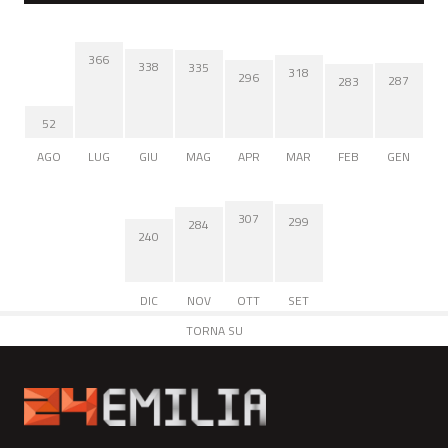
366
338
335
318
296
287
283
52
AGO
LUG
GIU
MAG
APR
MAR
FEB
GEN
307
299
284
240
DIC
NOV
OTT
SET
TORNA SU