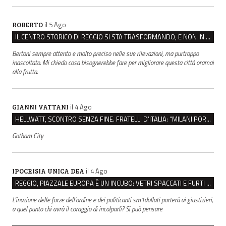
il 5 Ago
ROBERTO
IL CENTRO STORICO DI REGGIO SI STA TRASFORMANDO, E NON IN MEGLIO
Bertoni sempre attento e molto preciso nelle sue rilevazioni, ma purtroppo
inascoltato. Mi chiedo cosa bisognerebbe fare per migliorare questa città oramai
alla frutta.
il 4 Ago
GIANNI VATTANI
HELLWATT, SCONTRO SENZA FINE. FRATELLI D’ITALIA: “MILANI PORTA DOCUMENTI, DE FRANCO INSULTI”
Gotham City
il 4 Ago
IPOCRISIA UNICA DEA
REGGIO, PIAZZALE EUROPA È UN INCUBO: VETRI SPACCATI E FURTI SULLE AUTO IN SOSTA
L'inazione delle forze dell'ordine e dei politicanti sm1dollati porterà ai giustizieri,
a quel punto chi avrà il coraggio di incolparli? Si può pensare