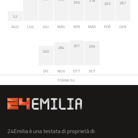
318
296
287
283
52
AGO
LUG
GIU
MAG
APR
MAR
FEB
GEN
307
299
284
240
DIC
NOV
OTT
SET
TORNA SU
24Emilia è una testata di proprietà di: