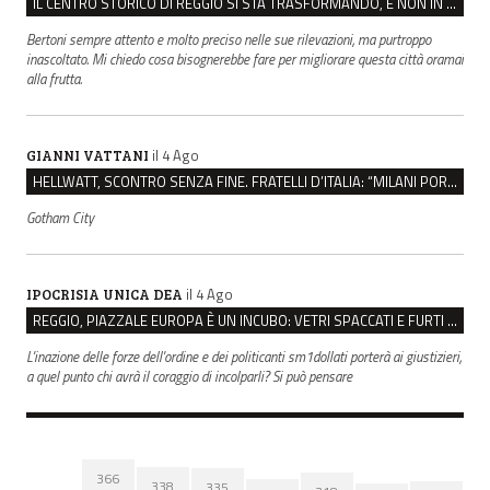
IL CENTRO STORICO DI REGGIO SI STA TRASFORMANDO, E NON IN MEGLIO
Bertoni sempre attento e molto preciso nelle sue rilevazioni, ma purtroppo
inascoltato. Mi chiedo cosa bisognerebbe fare per migliorare questa città oramai
alla frutta.
il 4 Ago
GIANNI VATTANI
HELLWATT, SCONTRO SENZA FINE. FRATELLI D’ITALIA: “MILANI PORTA DOCUMENTI, DE FRANCO INSULTI”
Gotham City
il 4 Ago
IPOCRISIA UNICA DEA
REGGIO, PIAZZALE EUROPA È UN INCUBO: VETRI SPACCATI E FURTI SULLE AUTO IN SOSTA
L'inazione delle forze dell'ordine e dei politicanti sm1dollati porterà ai giustizieri,
a quel punto chi avrà il coraggio di incolparli? Si può pensare
366
338
335