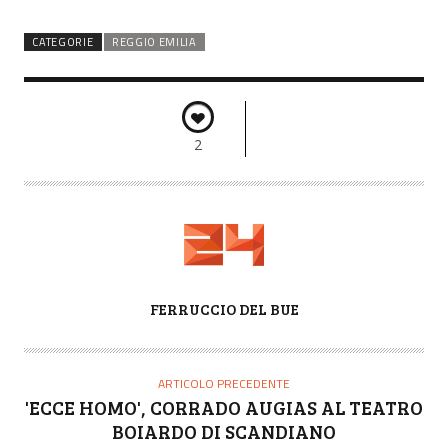
CATEGORIE
REGGIO EMILIA
2
A
FERRUCCIO DEL BUE
U
T
O
ARTICOLO PRECEDENTE
R
'ECCE HOMO', CORRADO AUGIAS AL TEATRO
E
BOIARDO DI SCANDIANO