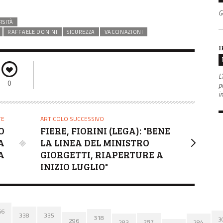
G
RSITÀ
RAFFAELE DONINI
SICUREZZA
VACCINAZIONI
I
L'
0
po
i
TE
ARTICOLO SUCCESSIVO
SO
FIERE, FIORINI (LEGA): "BENE
A
LA LINEA DEL MINISTRO
A
GIORGETTI, RIAPERTURE A
INIZIO LUGLIO"
66
338
335
318
3
296
287
284
283