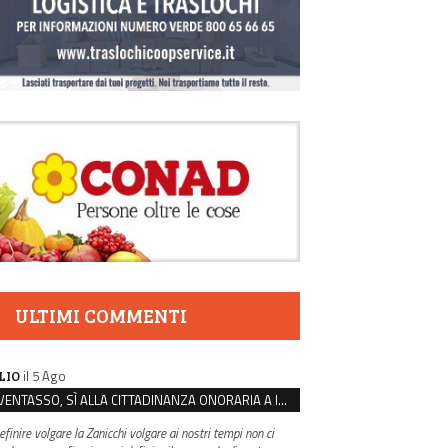
ULTIMI COMMENTI
il 5 Ago
LIO
VENTASSO, SÌ ALLA CITTADINANZA ONORARIA A IVA ZANICCHI. MA BARGIACCHI: “È DI PESSIMO GUSTO”
efinire volgare la Zanicchi volgare ai nostri tempi non ci