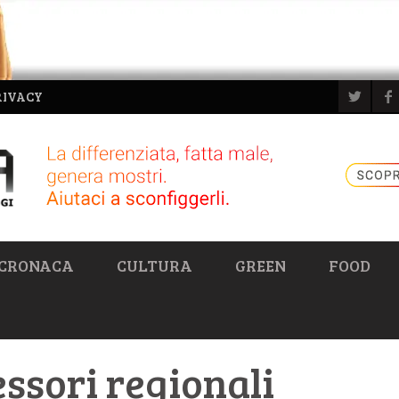
RIVACY
CRONACA
CULTURA
GREEN
FOOD
essori regionali