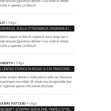
rede nessuno figuriamoci definire il suo modo di cantare
ecchio e superato. La Zanicchi
il 5 Ago
LIO
VENTASSO, SÌ ALLA CITTADINANZA ONORARIA A IVA ZANICCHI. MA BARGIACCHI: “È DI PESSIMO GUSTO”
efinire volgare la Zanicchi volgare ai nostri tempi non ci
rede nessuno figuriamoci definire il suo modo di cantare
ecchio e superato. La Zanicchi
il 5 Ago
OBERTO
IL CENTRO STORICO DI REGGIO SI STA TRASFORMANDO, E NON IN MEGLIO
ertoni sempre attento e molto preciso nelle sue rilevazioni,
a purtroppo inascoltato. Mi chiedo cosa bisognerebbe fare
er migliorare questa città oramai alla frutta.
il 4 Ago
IANNI VATTANI
HELLWATT, SCONTRO SENZA FINE. FRATELLI D’ITALIA: “MILANI PORTA DOCUMENTI, DE FRANCO INSULTI”