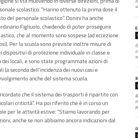
gione si sta muovendo in diverse direzioni, prima di
c
v
sonale scolastico: “Hanno ottenuto la prima dose il
sto del personale scolastico”. Donini ha anche
rdinario Figliuolo, chiedendo di poter proseguire
E
lastico, che al momento sono sospese (ad eccezione
i). Per la scuola sono previste inoltre misure di
D
c
 dispositivi di protezione individuale in classe e
v
a dei locali, e sono state programmate azioni di
ali (a seconda dell’incidenza dei nuovi casi e
involgimento anche del sistema scuola.
R
icordato che il sistema dei trasporti è ripartito con
B
m
lari criticità”. Ha poi riferito che è in corso un
p
ale per le attività estive: “Stiamo lavorando per
zioni, anche se non abbiamo ancora indicazioni dal
G