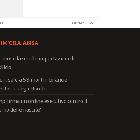
TT
SET
TORNA SU
TIM’ORA ANSA
 nuovi dazi sulle importazioni di
ilicio
n, sale a 58 morti il bilancio
'attacco degli Houthi
p firma un ordine esecutivo contro il
ismo delle nascite'