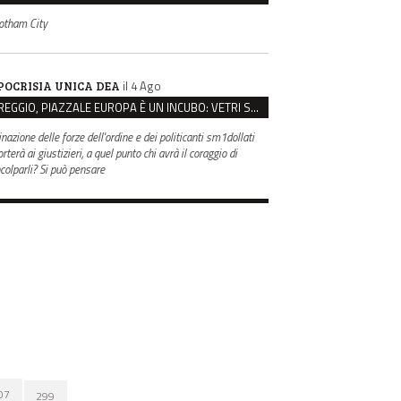
otham City
il 4 Ago
POCRISIA UNICA DEA
REGGIO, PIAZZALE EUROPA È UN INCUBO: VETRI SPACCATI E FURTI SULLE AUTO IN SOSTA
inazione delle forze dell'ordine e dei politicanti sm1dollati
rterà ai giustizieri, a quel punto chi avrà il coraggio di
ncolparli? Si può pensare
07
299