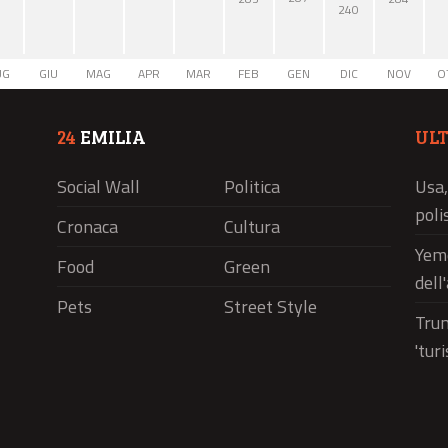
240
UG
GIU
MAG
APR
MAR
FEB
GEN
DIC
NOV
O
24
EMILIA
UL
Social Wall
Politica
Usa,
polis
Cronaca
Cultura
Yeme
Food
Green
dell
Pets
Street Style
Trum
'tur