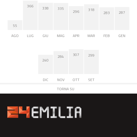
366
338
335
318
296
287
283
55
AGO
LUG
GIU
MAG
APR
MAR
FEB
GEN
307
299
284
240
DIC
NOV
OTT
SET
TORNA SU