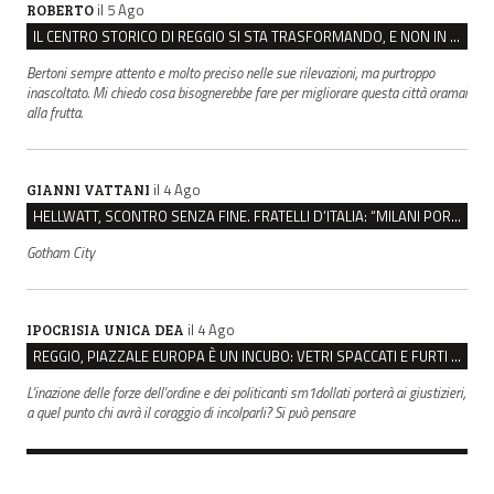
il 5 Ago
ROBERTO
IL CENTRO STORICO DI REGGIO SI STA TRASFORMANDO, E NON IN MEGLIO
Bertoni sempre attento e molto preciso nelle sue rilevazioni, ma purtroppo
inascoltato. Mi chiedo cosa bisognerebbe fare per migliorare questa città oramai
alla frutta.
il 4 Ago
GIANNI VATTANI
HELLWATT, SCONTRO SENZA FINE. FRATELLI D’ITALIA: “MILANI PORTA DOCUMENTI, DE FRANCO INSULTI”
Gotham City
il 4 Ago
IPOCRISIA UNICA DEA
REGGIO, PIAZZALE EUROPA È UN INCUBO: VETRI SPACCATI E FURTI SULLE AUTO IN SOSTA
L'inazione delle forze dell'ordine e dei politicanti sm1dollati porterà ai giustizieri,
a quel punto chi avrà il coraggio di incolparli? Si può pensare