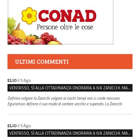
ULTIMI COMMENTI
il 5 Ago
ELIO
VENTASSO, SÌ ALLA CITTADINANZA ONORARIA A IVA ZANICCHI. MA BARGIACCHI: “È DI PESSIMO GUSTO”
Definire volgare la Zanicchi volgare ai nostri tempi non ci crede nessuno
figuriamoci definire il suo modo di cantare vecchio e superato. La Zanicchi
il 5 Ago
ELIO
VENTASSO, SÌ ALLA CITTADINANZA ONORARIA A IVA ZANICCHI. MA BARGIACCHI: “È DI PESSIMO GUSTO”