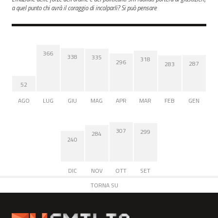
a quel punto chi avrà il coraggio di incolparli? Si può pensare
366
338
335
318
296
287
283
52
AGO
LUG
GIU
MAG
APR
MAR
FEB
GEN
307
299
284
240
DIC
NOV
OTT
SET
TORNA SU