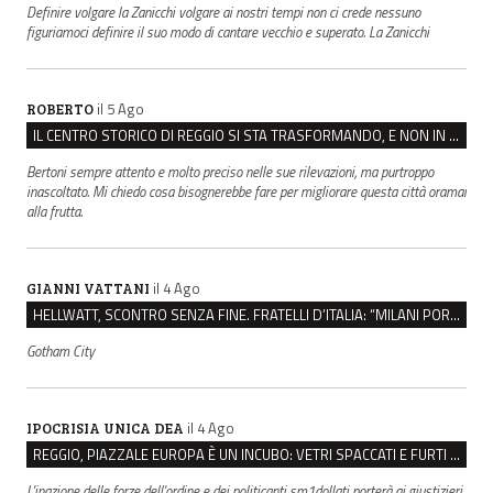
Definire volgare la Zanicchi volgare ai nostri tempi non ci crede nessuno
figuriamoci definire il suo modo di cantare vecchio e superato. La Zanicchi
il 5 Ago
ROBERTO
IL CENTRO STORICO DI REGGIO SI STA TRASFORMANDO, E NON IN MEGLIO
Bertoni sempre attento e molto preciso nelle sue rilevazioni, ma purtroppo
inascoltato. Mi chiedo cosa bisognerebbe fare per migliorare questa città oramai
alla frutta.
il 4 Ago
GIANNI VATTANI
HELLWATT, SCONTRO SENZA FINE. FRATELLI D’ITALIA: “MILANI PORTA DOCUMENTI, DE FRANCO INSULTI”
Gotham City
il 4 Ago
IPOCRISIA UNICA DEA
REGGIO, PIAZZALE EUROPA È UN INCUBO: VETRI SPACCATI E FURTI SULLE AUTO IN SOSTA
L'inazione delle forze dell'ordine e dei politicanti sm1dollati porterà ai giustizieri,