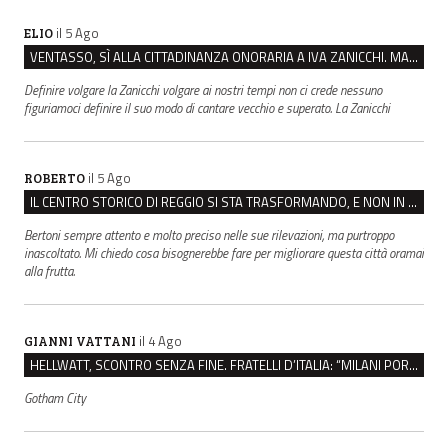
il 5 Ago
ELIO
VENTASSO, SÌ ALLA CITTADINANZA ONORARIA A IVA ZANICCHI. MA BARGIACCHI: “È DI PESSIMO GUSTO”
Definire volgare la Zanicchi volgare ai nostri tempi non ci crede nessuno
figuriamoci definire il suo modo di cantare vecchio e superato. La Zanicchi
il 5 Ago
ROBERTO
IL CENTRO STORICO DI REGGIO SI STA TRASFORMANDO, E NON IN MEGLIO
Bertoni sempre attento e molto preciso nelle sue rilevazioni, ma purtroppo
inascoltato. Mi chiedo cosa bisognerebbe fare per migliorare questa città oramai
alla frutta.
il 4 Ago
GIANNI VATTANI
HELLWATT, SCONTRO SENZA FINE. FRATELLI D’ITALIA: “MILANI PORTA DOCUMENTI, DE FRANCO INSULTI”
Gotham City