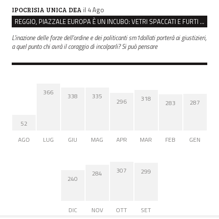
il 4 Ago
IPOCRISIA UNICA DEA
REGGIO, PIAZZALE EUROPA È UN INCUBO: VETRI SPACCATI E FURTI SULLE AUTO IN SOSTA
L'inazione delle forze dell'ordine e dei politicanti sm1dollati porterà ai giustizieri,
a quel punto chi avrà il coraggio di incolparli? Si può pensare
366
338
335
318
296
287
283
52
AGO
LUG
GIU
MAG
APR
MAR
FEB
GEN
307
299
284
240
DIC
NOV
OTT
SET