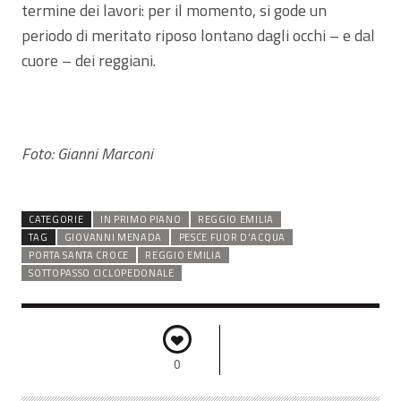
termine dei lavori: per il momento, si gode un
periodo di meritato riposo lontano dagli occhi – e dal
cuore – dei reggiani.
Foto: Gianni Marconi
CATEGORIE
IN PRIMO PIANO
REGGIO EMILIA
TAG
GIOVANNI MENADA
PESCE FUOR D'ACQUA
PORTA SANTA CROCE
REGGIO EMILIA
SOTTOPASSO CICLOPEDONALE
0