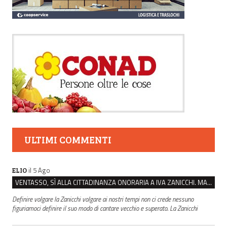
ULTIMI COMMENTI
il 5 Ago
ELIO
VENTASSO, SÌ ALLA CITTADINANZA ONORARIA A IVA ZANICCHI. MA BARGIACCHI: “È DI PESSIMO GUSTO”
Definire volgare la Zanicchi volgare ai nostri tempi non ci crede nessuno
figuriamoci definire il suo modo di cantare vecchio e superato. La Zanicchi