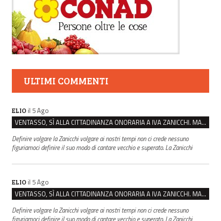
ULTIMI COMMENTI
il 5 Ago
ELIO
VENTASSO, SÌ ALLA CITTADINANZA ONORARIA A IVA ZANICCHI. MA BARGIACCHI: “È DI PESSIMO GUSTO”
Definire volgare la Zanicchi volgare ai nostri tempi non ci crede nessuno
figuriamoci definire il suo modo di cantare vecchio e superato. La Zanicchi
il 5 Ago
ELIO
VENTASSO, SÌ ALLA CITTADINANZA ONORARIA A IVA ZANICCHI. MA BARGIACCHI: “È DI PESSIMO GUSTO”
Definire volgare la Zanicchi volgare ai nostri tempi non ci crede nessuno
figuriamoci definire il suo modo di cantare vecchio e superato. La Zanicchi