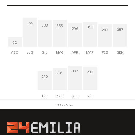
366
338
335
318
296
287
283
52
AGO
LUG
GIU
MAG
APR
MAR
FEB
GEN
307
299
284
240
DIC
NOV
OTT
SET
TORNA SU