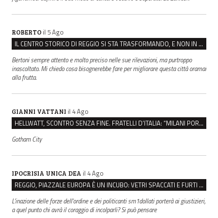
il 5 Ago
ROBERTO
IL CENTRO STORICO DI REGGIO SI STA TRASFORMANDO, E NON IN MEGLIO
Bertoni sempre attento e molto preciso nelle sue rilevazioni, ma purtroppo
inascoltato. Mi chiedo cosa bisognerebbe fare per migliorare questa città oramai
alla frutta.
il 4 Ago
GIANNI VATTANI
HELLWATT, SCONTRO SENZA FINE. FRATELLI D’ITALIA: “MILANI PORTA DOCUMENTI, DE FRANCO INSULTI”
Gotham City
il 4 Ago
IPOCRISIA UNICA DEA
REGGIO, PIAZZALE EUROPA È UN INCUBO: VETRI SPACCATI E FURTI SULLE AUTO IN SOSTA
L'inazione delle forze dell'ordine e dei politicanti sm1dollati porterà ai giustizieri,
a quel punto chi avrà il coraggio di incolparli? Si può pensare